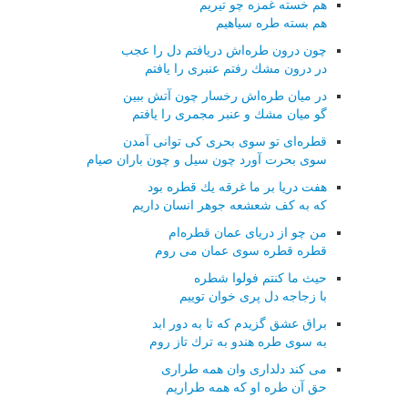
هم خسته غمزه چو تیریم
هم بسته طره سیاهیم
چون درون طره‌اش دریافتم دل را عجب
در درون مشك رفتم عنبری را یافتم
در میان طره‌اش رخسار چون آتش ببین
گو میان مشك و عنبر مجمری را یافتم
قطره‌ای تو سوی بحری كی توانی آمدن
سوی بحرت آورد چون سیل و چون باران صیام
هفت دریا بر ما غرقه یك قطره بود
كه به كف شعشعه جوهر انسان داریم
من چو از دریای عمان قطره‌ام
قطره قطره سوی عمان می روم
حیث ما كنتم فولوا شطره
با زجاجه دل پری خوان توییم
براق عشق گزیدم كه تا به دور ابد
به سوی طره هندو به ترك تاز روم
می كند دلداری وان همه طراری
حق آن طره او كه همه طراریم