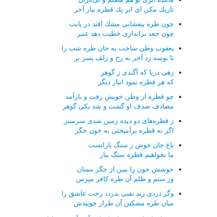
تاریك مكن ای ابر یك قطره ببار آخر
چون طره بیفشانی مشك افتد در پایت
چون جعد براندازی خطیت دهد عنبر
یعقوب وطن ساخت به جان طره شب را
تا بوسه زد آخر به رخ و زلف پسر بر
زهی دریا كه آگندی ز گوهر
كه هر قطره نمود انبار دیگر
چو قطره از وطن خویش رفت و بازآمد
مصادف صدف او گشت و شد یكی گوهر
ز قطره‌های دو دیده زمین شدی سرسبز
اگر نه قطره برآمیختی به خون جگر
باغ جان خوش ز سنگ بارانست
ما نخواهیم قطره سنگ ببار
جوشش خون را ببین از جگر ممنان
وز ستم و ظلم آن طره كافر مپرس
وگر دزدی زند نقبی بدزدد رخت عاشق را
میان طره مشكین آن طرار جوییدش