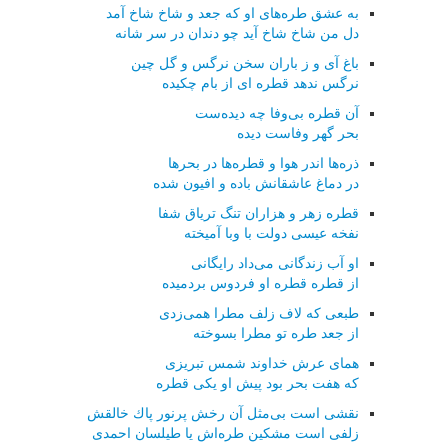
به عشق طره‌های او كه جعد و شاخ شاخ آمد
دل من شاخ شاخ آید چو دندان در سر شانه
باغ آی و ز باران سخن نرگس و گل چین
نرگس ندهد قطره ای از بام چكیده
آن قطره بی‌وفا چه دیده‌ست
بحر گهر وفاست دیده
ذره‌ها اندر هوا و قطره‌ها در بحرها
در دماغ عاشقانش باده و افیون شده
قطره زهر و هزاران تنگ تریاق شفا
نفخه عیسی دولت با وبا آمیخته
او آب زندگانی می‌داد رایگانی
از قطره قطره او فردوس بردمیده
طبعی كه لاف زلف مطرا همی‌زدی
از جعد طره تو مطرا بسوخته
همای عرش خداوند شمس تبریزی
كه هفت بحر بود پیش او یكی قطره
نقشی است بی‌مثل آن رخش پرنور پاك خالقش
زلفی است مشكین طره‌اش یا طیلسان احمدی