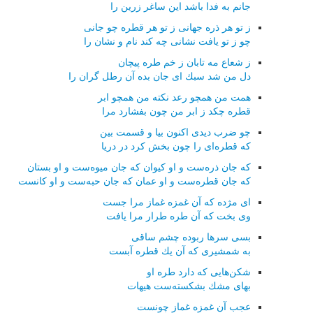
جانم به فدا باشد این ساغر زرین را
ز تو هر ذره جهانی ز تو هر قطره چو جانی
چو ز تو یافت نشانی چه كند نام و نشان را
ز شعاع مه تابان ز خم طره پیچان
دل من شد سبك ای جان بده آن رطل گران را
همت من همچو رعد نكته من همچو ابر
قطره چكد ز ابر من چون بفشارد مرا
چو ضرب دیدی اكنون بیا و قسمت بین
كه قطره‌ای را چون بخش كرد در دریا
كه جان ذره‌ست و او كیوان كه جان میوه‌ست و او بستان
كه جان قطره‌ست و او عمان كه جان حبه‌ست و او كانست
ای مژده كه آن غمزه غماز مرا جست
وی بخت كه آن طره طرار مرا یافت
بسی سرها ربوده چشم ساقی
به شمشیری كه آن یك قطره آبست
شكن‌هایی كه دارد طره او
بهای مشك بشكسته‌ست هیهات
عجب آن غمزه غماز چونست