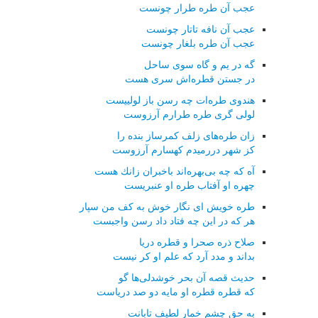
عجب آن طره طرار چونست
عجب آن نافه تاتار چونست
عجب آن طره بلغار چونست
گه در یم و گاه سوی ساحل
در جستن قطره‌اش سری هست
هندوی طره‌ات چه رسن باز لولییست
لولی گری طره طرارم آرزوست
زان طره‌های زلف كمرساز بنده را
كز شهر دررمیدم كهسارم آرزوست
آه كه چه بی‌بهره‌اند باخبران زانك هست
چهره او آفتاب طره او عنبریست
طره خویش ای نگار خوش به كف من سپار
هر كه در این چه فتاد داد رسن واجبست
صلاح ذره صحرا و قطره دریا
بداند و مدد آرد كه علم او كر نیست
حدیث قصه آن بحر خوشدلی‌ها گو
كه قطره قطره او مایه دو صد دریاست
به حق چشم خمار لطیف تابانت