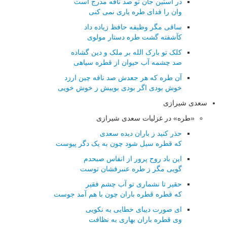
در آستین جان تو صد نافه مدرج است
وان را فدای طره یاری نمی کنی
ساقی مگر وظیفه حافظ زیاده داد
کآشفته گشت طره دستار مولوی
کلک تو بارک الله بر ملک و دین گشاده
صد چشمه آب حیوان از قطره سیاهی
آن طره که هر جعدش صد نافه چین ارزد
خوش بودی اگر بودی بوییش ز خوش خویی
سعدی شیرازی
«طره» در غزلیات سعدی شیرازی
حذر کنید ز باران دیده سعدی
که قطره سیل شود چون به یک دگر پیوست
این باد روح پرور از انفاس صبحدم
گویی مگر ز طره عنبرفشان توست
حقیر تا نشماری تو آب چشم فقیر
که قطره قطره باران چون با هم آمد جوست
ای صورت دیبای خطایی به نکویی
وی قطره باران بهاری به نظافت