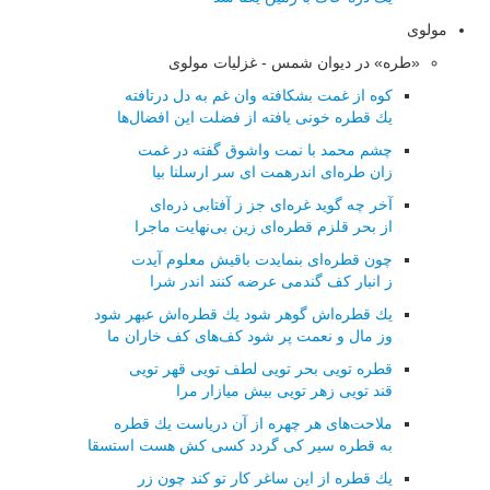
مولوی
«طره» در دیوان شمس - غزلیات مولوی
كوه از غمت بشكافته وان غم به دل درتافته
یك قطره خونی یافته از فضلت این افضال‌ها
چشم محمد با نمت واشوق گفته در غمت
زان طره‌ای اندرهمت ای سر ارسلنا بیا
آخر چه گوید غره‌ای جز ز آفتابی ذره‌ای
از بحر قلزم قطره‌ای زین بی‌نهایت ماجرا
چون قطره‌ای بنمایدت باقیش معلوم آیدت
ز انبار كف گندمی عرضه كنند اندر شرا
یك قطره‌اش گوهر شود یك قطره‌اش عبهر شود
وز مال و نعمت پر شود كف‌های كف خاران ما
قطره تویی بحر تویی لطف تویی قهر تویی
قند تویی زهر تویی بیش میازار مرا
ملاحت‌های هر چهره از آن دریاست یك قطره
به قطره سیر كی گردد كسی كش هست استسقا
یك قطره از این ساغر كار تو كند چون زر