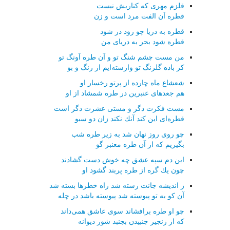
قلزم مهری كه كناریش نیست
قطره آن الفت مرد است و زن
قطره به دریا چو رود در شود
قطره شود بحر به دریای من
من مست چشم شنگ تو و آن طره آونگ تو
كز باده گلرنگ تو وارسته‌ایم از رنگ و بو
شعشاع ماه چارده از پرتو رخسار او
هم جعدهای عنبرین در طره شمشاد از او
مست فكرت دگر و مستی عشرت دگر است
قطره‌ای این كند آنك نكند زان دو سبو
چو روی روز نهان شد به زیر طره شب
بگیریم كه از آن طره معنبر گو
این دم سپه عشق چه خوش دست گشادند
چون یك گره از طره پربند گشود او
ز اندیشه جانت رسته شد راه خطرها بسته شد
آن كو به تو پیوسته شد پیوسته باشد در چله
چو او طره برافشاند سوی عاشق همی‌داند
كه از زنجیر جنبیدن بجنبد شور دیوانه