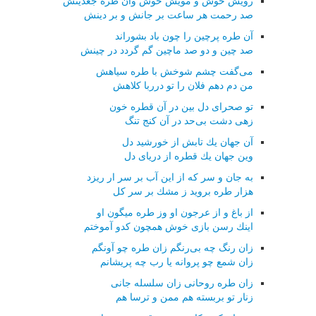
رویش خوش و مویش خوش وان طره جعدینش
صد رحمت هر ساعت بر جانش و بر دینش
آن طره پرچین را چون باد بشوراند
صد چین و دو صد ماچین گم گردد در چینش
می‌گفت چشم شوخش با طره سیاهش
من دم دهم فلان را تو درربا كلاهش
تو صحرای دل بین در آن قطره خون
زهی دشت بی‌حد در آن كنج تنگ
آن جهان یك تابش از خورشید دل
وین جهان یك قطره از دریای دل
به جان و سر كه از این آب بر سر ار ریزد
هزار طره بروید ز مشك بر سر كل
از باغ و از عرجون او وز طره میگون او
اینك رسن بازی خوش همچون كدو آموختم
زان رنگ چه بی‌رنگم زان طره چو آونگم
زان شمع چو پروانه یا رب چه پریشانم
زان طره روحانی زان سلسله جانی
زنار تو بربسته هم ممن و ترسا هم