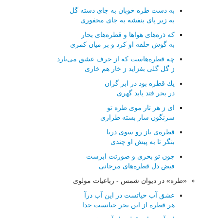
به دست طره خوبان به جای دسته گل
به زیر پای بنفشه به جای محفوری
كه ذره‌های هواها و قطره‌های بحار
به گوش حلقه او كرد و بر میان كمری
چه قطره‌هاست كه از حرف عشق می‌بارد
ز گل گلی بفزاید ز خار هم خاری
یك قطره بود در ابر گران
در بحر فتد یابد گهری
ای ز هر تار موی طره تو
سرنگون سار بسته طراری
قطره‌ی باز رو سوی دریا
بنگر تا به پیش او چندی
چون تو بحری و صورتت ابرست
فیض دل قطره‌های مرجانی
«طره» در دیوان شمس - رباعیات مولوی
عشق آب حیاتست در این آب درآ
هر قطره از این بحر حیاتست جدا