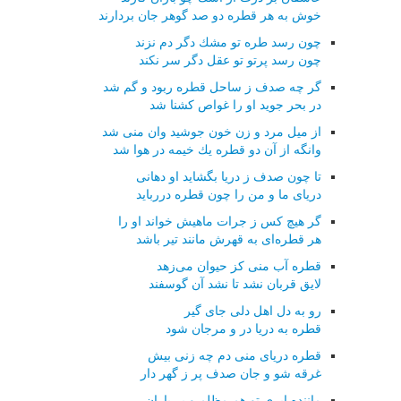
خوش به هر قطره دو صد گوهر جان بردارند
چون رسد طره تو مشك دگر دم نزند
چون رسد پرتو تو عقل دگر سر نكند
گر چه صدف ز ساحل قطره ربود و گم شد
در بحر جوید او را غواص كشنا شد
از میل مرد و زن خون جوشید وان منی شد
وانگه از آن دو قطره یك خیمه در هوا شد
تا چون صدف ز دریا بگشاید او دهانی
دریای ما و من را چون قطره دررباید
گر هیچ كس ز جرات ماهیش خواند او را
هر قطره‌ای به قهرش مانند تیر باشد
قطره آب منی كز حیوان می‌زهد
لایق قربان نشد تا نشد آن گوسفند
رو به دل اهل دلی جای گیر
قطره به دریا در و مرجان شود
قطره دریای منی دم چه زنی بیش
غرقه شو و جان صدف پر ز گهر دار
ماننده ابری تو هم مظلم و بی‌باران