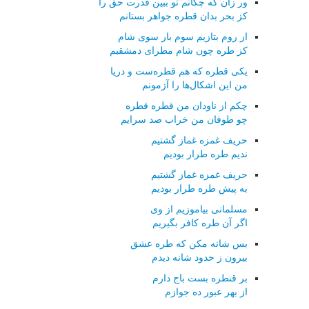
ور زان كه چكانم تو ببین قدرت حق را
كز بحر بدان قطره جواهر بستانم
از روم بتازیم سوم بار سوی شام
كز طره چون شام مطرای دمشقیم
یكی قطره كه هم قطره‌ست و دریا
من این اشكال‌ها را آزمونم
چكم از ناودان من قطره قطره
چو طوفان من خراب صد سرایم
حریف غمزه غماز گشتیم
ندیم طره طرار بودیم
حریف غمزه غماز گشتیم
به پیش طره طرار بودیم
مسلمانی بیاموزیم از وی
اگر آن طره كافر بگیریم
بس شانه مكن كه طره عشق
بیرون ز حدود شانه دیدم
بر قنطره بست باج دارم
از بهر عبور ده جوازم