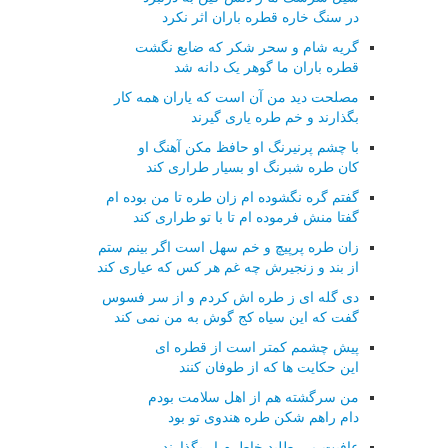
در سنگ خاره قطره باران اثر نکرد
گریه شام و سحر شکر که ضایع نگشت
قطره باران ما گوهر یک دانه شد
مصلحت دید من آن است که یاران همه کار
بگذارند و خم طره یاری گیرند
با چشم پرنیرنگ او حافظ مکن آهنگ او
کان طره شبرنگ او بسیار طراری کند
گفتم گره نگشوده ام زان طره تا من بوده ام
گفتا منش فرموده ام تا با تو طراری کند
زان طره پرپیچ و خم سهل است اگر بینم ستم
از بند و زنجیرش چه غم هر کس که عیاری کند
دی گله ای ز طره اش کردم و از سر فسوس
گفت که این سیاه کج گوش به من نمی کند
پیش چشمم کمتر است از قطره ای
این حکایت ها که از طوفان کنند
من سرگشته هم از اهل سلامت بودم
دام راهم شکن طره هندوی تو بود
عافیت می طلبد خاطرم ار بگذارند