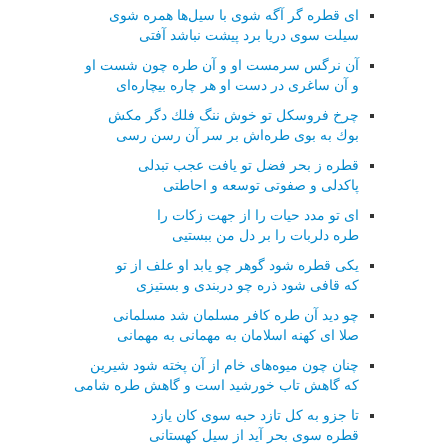
ای قطره گر آگه شوی با سیل‌ها همره شوی
سیلت سوی دریا برد پیشت نباشد آفتی
آن نرگس سرمست او و آن طره چون شست او
و آن ساغری در دست او هر چاره بیچاره‌ای
چرخ فروسكل تو خوش ننگ فلك دگر مكش
بوك به بوی طره‌اش بر سر آن رسن رسی
قطره ز بحر فضل تو یافت عجب تبدلی
پاكدلی و صفوتی توسعه و احاطتی
ای تو مدد حیات را از جهت زكات را
طره دلربات را بر دل من ببستیی
یكی قطره شود گوهر چو یابد او علف از تو
كه قافی شود ذره چو دربندی و بستیزی
چو دید آن طره كافر مسلمان شد مسلمانی
صلا ای كهنه اسلامان به مهمانی به مهمانی
چنان چون میوه‌های خام از آن پخته شود شیرین
كه گاهش تاب خورشید است و گاهش طره شامی
تا جزو به كل تازد حبه سوی كان یازد
قطره سوی بحر آید از سیل كهستانی