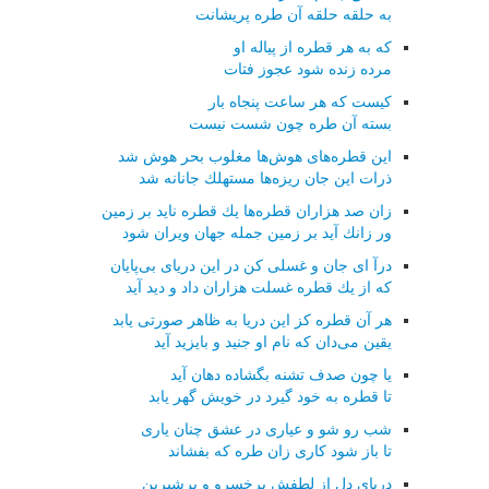
به حلقه حلقه آن طره پریشانت
كه به هر قطره از پیاله او
مرده زنده شود عجوز فتات
كیست كه هر ساعت پنجاه بار
بسته آن طره چون شست نیست
این قطره‌های هوش‌ها مغلوب بحر هوش شد
ذرات این جان ریزه‌ها مستهلك جانانه شد
زان صد هزاران قطره‌ها یك قطره ناید بر زمین
ور زانك آید بر زمین جمله جهان ویران شود
درآ ای جان و غسلی كن در این دریای بی‌پایان
كه از یك قطره غسلت هزاران داد و دید آید
هر آن قطره كز این دریا به ظاهر صورتی یابد
یقین می‌دان كه نام او جنید و بایزید آید
یا چون صدف تشنه بگشاده دهان آید
تا قطره به خود گیرد در خویش گهر یابد
شب رو شو و عیاری در عشق چنان یاری
تا باز شود كاری زان طره كه بفشاند
دریای دل از لطفش پرخسرو و پرشیرین