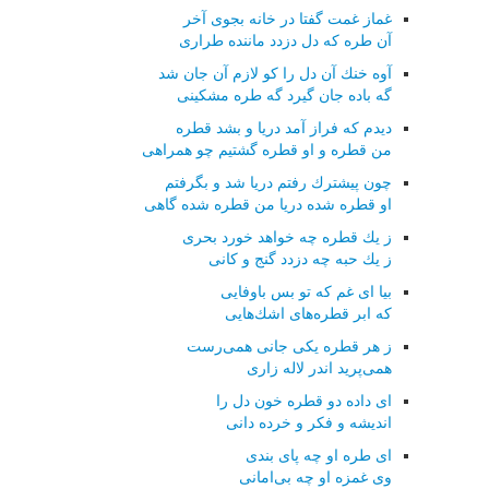
غماز غمت گفتا در خانه بجوی آخر
آن طره كه دل دزدد ماننده طراری
آوه خنك آن دل را كو لازم آن جان شد
گه باده جان گیرد گه طره مشكینی
دیدم كه فراز آمد دریا و بشد قطره
من قطره و او قطره گشتیم چو همراهی
چون پیشترك رفتم دریا شد و بگرفتم
او قطره شده دریا من قطره شده گاهی
ز یك قطره چه خواهد خورد بحری
ز یك حبه چه دزدد گنج و كانی
بیا ای غم كه تو بس باوفایی
كه ابر قطره‌های اشك‌هایی
ز هر قطره یكی جانی همی‌رست
همی‌پرید اندر لاله زاری
ای داده دو قطره خون دل را
اندیشه و فكر و خرده دانی
ای طره او چه پای بندی
وی غمزه او چه بی‌امانی