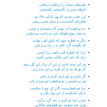
طره‌های مشك را دربافتی دربافتی
تارهای صبر را بگسیختی بگسیختی
این عجب بحری كه بهر نازكی خاك تو
قطره‌ای گشته‌ست و ننماید همی‌دریاییی
نه دو قطره آب بودی كه سفینه‌ای و نوحی
به میان موج طوفان چپ و راست می‌دوانی
بنگر به قطره خون كه دلش لقب نهادی
كه بگشت گرد عالم نه ز راه پر و پایی
ترك یك قطره كنی ماهی دریا باشی
ترك یك حبه كنی ملكت مخزن گیری
هر كی بندی است از این آب و از این گل برهد
گر تو یك بند از آن طره بر این بنده زنی
گر بباری تو چو باران كرم بر بامم
هر دو چشمم ز نم و قطره چو میزاب كنی
دنیا چو قنطره‌ست گذر كن چو پا شكست
با پای ناشكسته از این پول نگذری
چو در غزا تو بتازی ز بحر گرد برآری
هزار بحر بجوشد چو قطره‌ای بچكانی