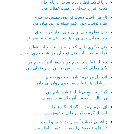
دریا نباشد قطره‌ای با ساحل دریای جان
شادی نیرزد حبه‌ای در همت غمناك من
تاج من است دست تو چون بنهیش بر سرم
طره توست چون كمر بسته بر این میان من
یكی قطره منی بودی منی انداز كردت حق
چو سیمابی بدی وز حق شدستی شاه سیمین تن
منی دیگری داری كه آن بحر است و این قطره
قراضه است این منی تو و آن من هست چون معدن
چو یك قطره چشیدم من ز ذوق اندركشیدم من
یكی رطلی كه شد بویش در این ره ره نمای من
اندر دل هر ذره تابان شده خورشیدی
در باطن هر قطره صد جوی روان ای جان
گر توبه شود دریا یك قطره نیابم من
ور خاك درآیم من آن خاك شود سوزان
ای طره پربندت بگشاده گره‌ها را
این یك گره دیگر بر زلف مشوش زن
ز آفتابی كفتاب آسمان یك جام او است
ذره‌ها و قطره‌ها را مست و دست انداز بین