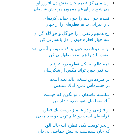
زان میی كز قطره جان بخش دل افروز او
می شود دریای غم همچون مزاجش شادمان
قطره خون دلم را چون جهانی كرده‌ای
تا ز حیرانی ندانم قطره‌ای را از جهان
رخ همچو زعفران را چو گل و چو لاله گردان
سه چهار قطره خون را دل بابشارتی كن
تن ما دو قطره خون بد كه نظیف و آدمی شد
صفت پلید را هم صفت طهارتی كن
همه عالم به یكی قطره دریا غرقند
چه قدر خورد تواند مگس از شكرشان
در طره‌هاش نسخه ایاك نعبد است
در چشم‌هاش غمزه ایاك نستعین
سلسله عاشقان با تو بگویم كه چیست
آنك مسلسل شود طره دلدار من
تو قلزمی و دو عالم ز توست یك قطره
قراضه‌ای است دو عالم تویی دو صد معدن
ز بحر توست یكی قطره آب خاك آلود
كه جان شده‌ست به پیش جماعتی بی‌جان