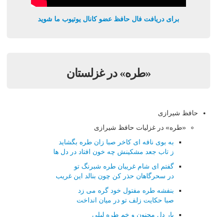
برای دریافت فال حافظ عضو کانال یوتیوب ما شوید
«طره» در غزلستان
حافظ شیرازی
«طره» در غزلیات حافظ شیرازی
به بوی نافه ای کاخر صبا زان طره بگشاید
ز تاب جعد مشکینش چه خون افتاد در دل ها
گفتم ای شام غریبان طره شبرنگ تو
در سحرگاهان حذر کن چون بنالد این غریب
بنفشه طره مفتول خود گره می زد
صبا حکایت زلف تو در میان انداخت
بار دل مجنون و خم طره لیلی