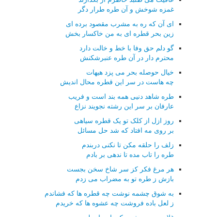
غمزه شوخش و آن طره طرار دگر
ای آن که ره به مشرب مقصود برده ای
زین بحر قطره ای به من خاکسار بخش
گو دلم حق وفا با خط و خالت دارد
محترم دار در آن طره عنبرشکنش
خیال حوصله بحر می پزد هیهات
چه هاست در سر این قطره محال اندیش
طره شاهد دنیی همه بند است و فریب
عارفان بر سر این رشته نجویند نزاع
روز ازل از کلک تو یک قطره سیاهی
بر روی مه افتاد که شد حل مسائل
زلف را حلقه مکن تا نکنی دربندم
طره را تاب مده تا ندهی بر بادم
هر مرغ فکر کز سر شاخ سخن بجست
بازش ز طره تو به مضراب می زدم
به شوق چشمه نوشت چه قطره ها که فشاندم
ز لعل باده فروشت چه عشوه ها که خریدم