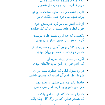
غلام مردم چشمم که با سیاه دلی
هزار قطره ببارد چو درد دل شمرم
تاب بنفشه می دهد طره مشک سای تو
پرده غنچه می درد خنده دلگشای تو
از تاب آتش می بر گرد عارضش خوی
چون قطره های شبنم بر برگ گل چکیده
بگفتمی که چه ارزد نسیم طره دوست
گرم به هر سر مویی هزار جان بودی
ز پرده کاش برون آمدی چو قطره اشک
که بر دو دیده ما حکم او روان بودی
اگر دلم نشدی پایبند طره او
کی اش قرار در این تیره خاکدان بودی
در ره منزل لیلی که خطرهاست در آن
شرط اول قدم آن است که مجنون باشی
حافظ دگر چه می طلبی از نعیم دهر
می می خوری و طره دلدار می کشی
که را رسد که کند عیب دامن پاکت
که همچو قطره که بر برگ گل چکد پاکی