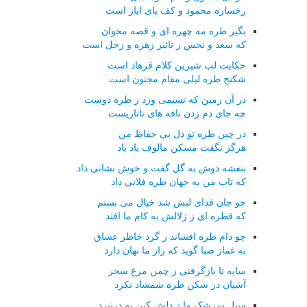
رخساره محمود و کف پای ایاز است
بگیر طره مه چهره ای و قصه مخوان
که سعد و نحس ز تاثیر زهره و زحل است
حکایت لب شیرین کلام فرهاد است
شکنج طره لیلی مقام مجنون است
در آن زمین که نسیمی وزد ز طره دوست
چه جای دم زدن نافه های تاتاریست
در چین طره تو دل بی حفاظ من
هرگز نگفت مسکن مالوف یاد باد
بنفشه دوش به گل گفت و خوش نشانی داد
که تاب من به جهان طره فلانی داد
چو جان فدای لبش شد خیال می بستم
که قطره ای ز زلالش به کام ما افتد
چو دام طره افشاند ز گرد خاطر عشاق
به غماز صبا گوید که راز ما نهان دارد
سایه تا بازگرفتی ز چمن مرغ سحر
آشیان در شکن طره شمشاد نکرد
سیل سرشک ما ز دلش کین به درنبرد