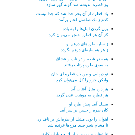
وز قطره اندیشه صد گونه گهر سازد
یك قطره از آن بحر جدا شد كه جدا نیست
كدم ز تك صلصل فخار برآمد
بزن گردن امل‌ها را به باده
كز آن هر قطره خنجر می‌توان كرد
ز سایه طره‌های درهم او
ز هر همسایه‌ای درهم نگردد
همه در غصه و در تاب و عشاق
به سوی طره پرتاب رفتند
تو دریایی و من یك قطره ای جان
ولیكن جزو را كل می‌توان كرد
هر ذره مثال آفتاب آید
هر قطره به موهبت عدن گردد
مشك آمد پیش طره او
كان طره ز حسن بر سر آمد
آهوان را بوی مشك از طره‌اش بر ناف زد
تا مشام شیر صید مرج‌ها غرنده شد
عاشقان بر درت از اشك چو باران كارند