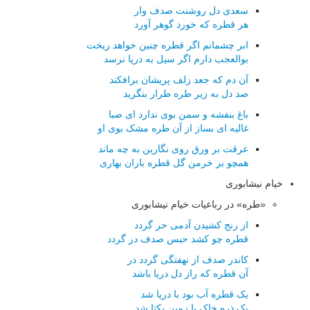
سعدی دل روشنت صدف وار
هر قطره که خورد گوهر آورد
ابر چشمانم اگر قطره چنین خواهد ریخت
بوالعجب دارم اگر سیل به دریا نرسد
آن دم که جعد زلف پریشان برافکند
صد دل به زیر طره طرار بنگرید
باغ بنفشه و سمن بوی ندارد ای صبا
غالیه ای بساز از آن طره مشک بوی او
عرقت بر ورق روی نگارین به چه ماند
همچو بر خرمن گل قطره باران بهاری
خیام نیشابوری
«طره» در رباعیات خیام نیشابوری
از رنج کشیدن آدمی حر گردد
قطره چو کشد حبس صدف در گردد
کاندر صدف از نهفتگی گردد در
آن قطره که راز دل دریا باشد
یک قطره آب بود با دریا شد
یک ذره خاک با زمین یکتا شد