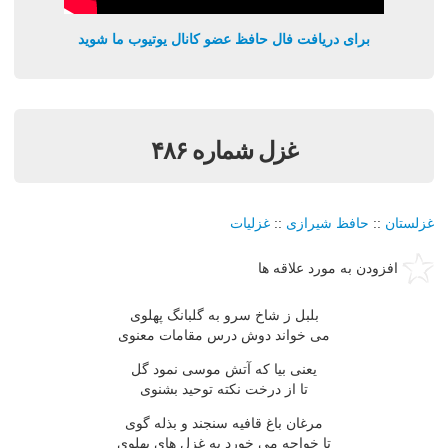
برای دریافت فال حافظ عضو کانال یوتیوب ما شوید
غزل شماره ۴۸۶
غزلستان
::
حافظ شیرازی
::
غزلیات
افزودن به مورد علاقه ها
بلبل ز شاخ سرو به گلبانگ پهلوی
می خواند دوش درس مقامات معنوی
یعنی بیا که آتش موسی نمود گل
تا از درخت نکته توحید بشنوی
مرغان باغ قافیه سنجند و بذله گوی
تا خواجه می خورد به غزل های پهلوی