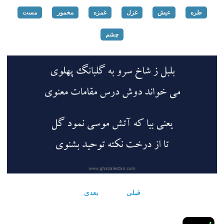
طره
عیش
غزل
غمزه
مخمور
مست
چشم
قبلی
بعدی