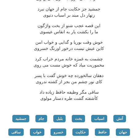
جمشید جز حکایت جام از جهان نبرد
زنهار دل مبند بر اسباب دنیوی
این قصه عجب شنو از بخت واژگون
ما را بکشت یار به انفاس عیسوی
خوش وقت بوریا و گدایی و خواب امن
کاین عیش نیست درخور اورنگ خسروی
چشمت به غمزه خانه مردم خراب کرد
مخموریت مباد که خوش مست می روی
دهقان سالخورده چه خوش گفت با پسر
کای نور چشم من بجز از کشته ندروی
ساقی مگر وظیفه حافظ زیاده داد
کآشفته گشت طره دستار مولوی
آتش
اسباب
بخت
بلبل
جام
جمشید
جهان
حافظ
حکایت
خسرو
خواب
ساقی