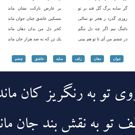
گر سایه برگ گل فتد بر تو
بر عارض نازكت نشان ماند
روزی گذرد ز هجر تو سالی
مسكین عاشق چنان جوان ماند
دلتنگ نیم اگر چه دل تنگم
كخر دل من بدان دهان ماند
در چشم من آی تا تو هم بینی
یك تن كه به صد هزار جان ماند
جوان
دهان
زلف
سایه
عاشق
چشم