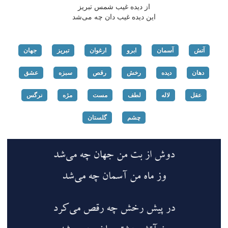
از دیده غیب شمس تبریز
این دیده غیب دان چه می‌شد
آتش
آسمان
ابرو
ارغوان
تبریز
جهان
دهان
دیده
رخش
رقص
سبزه
عشق
عقل
لاله
لطف
مست
مژه
نرگس
چشم
گلستان