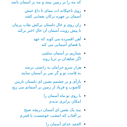
که مه را بر زمین بینند و مه بر آسمان باشد
روی تاجیکانه ات بنمای تا داغ حبش
آسمان بر چهره ترکان یغمایی کشد
زان روی و خال دلستان برکش نقاب پرنیان
تا پیش رویت آسمان آن خال اختر برکند
آهن افسرده می کوبد که جهد
با قضای آسمانی می کند
بسازیم بر آسمان سلمی
اگر شاهدان بر ثریا روند
هزار سرو خرامان به راستی نرسد
به قامت تو و گر سر بر آسمان سایند
بازآی و بر چشمم نشین ای دلستان نازنین
کآشوب و فریاد از زمین بر آسمانم می رود
با روی تو ماه آسمان را
امکان برابری ندیدم
ببند یک نفس ای آسمان دریچه صبح
بر آفتاب که امشب خوشست با قمرم
الحمد خدای آسمان را