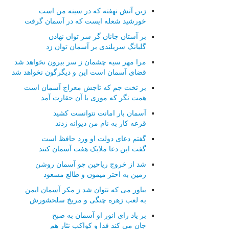
زین آتش نهفته که در سینه من است
خورشید شعله ایست که در آسمان گرفت
بر آستان جانان گر سر توان نهادن
گلبانگ سربلندی بر آسمان توان زد
مرا مهر سیه چشمان ز سر بیرون نخواهد شد
قضای آسمان است این و دیگرگون نخواهد شد
بر تخت جم که تاجش معراج آسمان است
همت نگر که موری با آن حقارت آمد
آسمان بار امانت نتوانست کشید
قرعه کار به نام من دیوانه زدند
گفتم دعای دولت او ورد حافظ است
گفت این دعا ملایک هفت آسمان کنند
شد از خروج ریاحین چو آسمان روشن
زمین به اختر میمون و طالع مسعود
بیاور می که نتوان شد ز مکر آسمان ایمن
به لعب زهره چنگی و مریخ سلحشورش
بر یاد رای انور او آسمان به صبح
جان می کند فدا و کواکب نثار هم