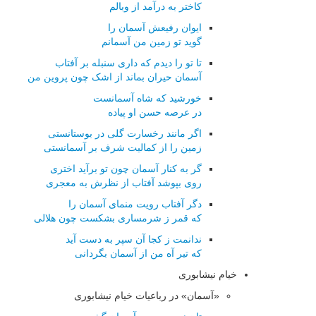
کاختر به درآمد از وبالم
ایوان رفیعش آسمان را
گوید تو زمین من آسمانم
تا تو را دیدم که داری سنبله بر آفتاب
آسمان حیران بماند از اشک چون پروین من
خورشید که شاه آسمانست
در عرصه حسن او پیاده
اگر مانند رخسارت گلی در بوستانستی
زمین را از کمالیت شرف بر آسمانستی
گر به کنار آسمان چون تو برآید اختری
روی بپوشد آفتاب از نظرش به معجری
دگر آفتاب رویت منمای آسمان را
که قمر ز شرمساری بشکست چون هلالی
ندانمت ز کجا آن سپر به دست آید
که تیر آه من از آسمان بگردانی
خیام نیشابوری
«آسمان» در رباعیات خیام نیشابوری