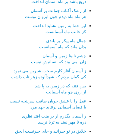
دریغ باشد بر ماه آسمان انداخت
از رشک آفتاب جمالت بر آسمان
هر ماه ماه دیدم چون ابروان توست
این خط به زمین نشاید انداخت
کز جانب ماه آسمانست
جمال ماه پیکر بر بلندی
بدان ماند که ماه آسمانست
چشم نابینا زمین و آسمان
زان نمی بیند که انسانیش نیست
ز آسمان آغاز کارم سخت شیرین می نمود
کی گمان بردم که شهدآلوده زهر ناب داشت
بس فتنه که در زمین به پا شد
از روی چو ماه آسمانت
عقل را با عشق خوبان طاقت سرپنجه نیست
با قضای آسمانی برنتابد جهد مرد
ز آسمان بگذرم ار بر منت افتد نظری
ذره تا مهر نبیند به ثریا نرسد
خلایق در تو حیرانند و جای حیرتست الحق