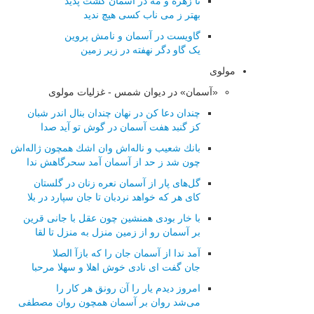
تا زهره و مه در آسمان گشت پدید
بهتر ز می ناب کسی هیچ ندید
گاویست در آسمان و نامش پروین
یک گاو دگر نهفته در زیر زمین
مولوی
«آسمان» در دیوان شمس - غزلیات مولوی
چندان دعا كن در نهان چندان بنال اندر شبان
كز گنبد هفت آسمان در گوش تو آید صدا
بانك شعیب و ناله‌اش وان اشك همچون ژاله‌اش
چون شد ز حد از آسمان آمد سحرگاهش ندا
گل‌های پار از آسمان نعره زنان در گلستان
كای هر كه خواهد نردبان تا جان سپارد در بلا
با خار بودی همنشین چون عقل با جانی قرین
بر آسمان رو از زمین منزل به منزل تا لقا
آمد ندا از آسمان جان را كه بازآ الصلا
جان گفت ای نادی خوش اهلا و سهلا مرحبا
امروز دیدم یار را آن رونق هر كار را
می‌شد روان بر آسمان همچون روان مصطفی