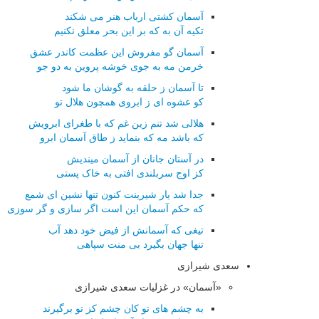
آسمان کشتی ارباب هنر می شکند
تکیه آن به که بر این بحر معلق نکنیم
آسمان گو مفروش این عظمت کاندر عشق
خرمن مه به جوی خوشه پروین به دو جو
تا آسمان ز حلقه به گوشان ما شود
کو عشوه ای ز ابروی همچون هلال تو
هلالی شد تنم زین غم که با طغرای ابرویش
که باشد مه که بنماید ز طاق آسمان ابرو
در آستان جانان از آسمان میندیش
کز اوج سربلندی افتی به خاک پستی
جدا شد یار شیرینت کنون تنها نشین ای شمع
که حکم آسمان این است اگر سازی و گر سوزی
تیغی که آسمانش از فیض خود دهد آب
تنها جهان بگیرد بی منت سپاهی
سعدی شیرازی
«آسمان» در غزلیات سعدی شیرازی
به چشم های تو کان چشم کز تو برگیرند