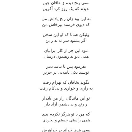
بسی رنج دیدم ز خاقان چین
ندیدم که یک روز کرد آفرین
نه این بود زان رنج پاداش من
که دیوی فرستد بپرخاش من
ولیکن همانا که او این سخن
اگر بشنود سر نداند ز بن
نبود این جز از کار ایرانیان
همی دیو بد رهنمون درمیان
بفرمود پس تا بیامد دبیر
نویسد یکی نامه‌یی بر حریر
بگوید بخاقان که بهرام رفت
به زاری و خواری و بی‌کام رفت
تو این ماندگان راز من یاددار
ز رنج و بد دشمن آزاد دار
که من با تو هرگز نکردم بدی
همی راستی جستم و بخردی
بسی پندها خواند بر خواهرش