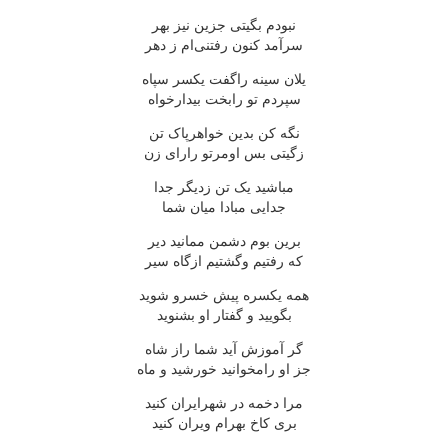
نبودم بگیتی جزین نیز بهر
سرآمد کنون رفتنی‌ام ز دهر
یلان سینه راگفت یکسر سپاه
سپردم تو رابخت بیدارخواه
نگه کن بدین خواهرپاک تن
زگیتی بس اومرتو رارای زن
مباشید یک تن زدیگر جدا
جدایی مبادا میان شما
برین بوم دشمن ممانید دیر
که رفتیم وگشتیم ازگاه سیر
همه یکسره پیش خسرو شوید
بگویید و گفتار او بشنوید
گر آموزش آید شما راز شاه
جز او رامخوانید خورشید و ماه
مرا دخمه در شهرایران کنید
بری کاخ بهرام ویران کنید