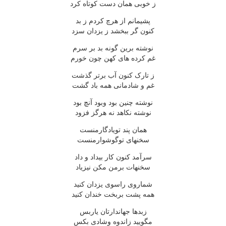
ز خوبی همان دست کوتاه کرد
پشیمانم از هرچ کردم ز بد
کنون گر ببخشد ز یزدان سزد
نوشته برین گونه بد بر سرم
غم کرده های کهن چون خورم
ز تارک کنون آب برتر گذشت
غم و شادمانی همه باد گشت
نوشته چنین بود وبود آنچ بود
نوشته نکاهد نه هرگز فزود
همان پند تویادگارمنست
سخنهای توگوشوارمنست
سرآمد کنون کار بیداد و داد
سخنهات برمن مکن نیزیاد
شماروی راسوی یزدان کنید
همه پشت بربخت خندان کنید
زبدها جهاندارتان یاربس
مگویید زاندوه وشادی بکس