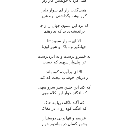
همی‌کرد با خویشتن کار زار
همی‌گفت زار ای سوار دلیر
کزو بیشه بگذاشتی نره شیر
که برد این ستون جهان را ز جا
براندیشه‌ی بد که بد رهنما
الا ای سوار سپهبد تنا
جهانگیر و ناباک و شیر اوژنا
نه خسرو پرست و نه ایزدپرست
تن پیل‌وار سپهبد که خست
الا ای برآورده کوه بلند
ز دریای خوشاب بیخت که کند
که کند این چنین سبز سرو سهی
که افگند خوار این کلاه مهی
که آگند ناگاه دریا به خاک
که افگند کوه روان در مغاک
غریبیم و تنها و بی دوستدار
بشهر کسان در بماندیم خوار