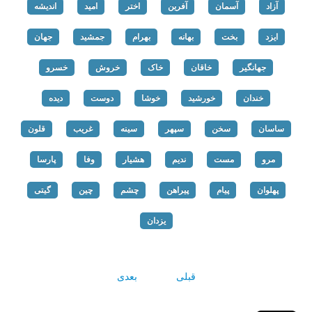
آزاد
آسمان
آفرین
اختر
امید
اندیشه
ایزد
بخت
بهانه
بهرام
جمشید
جهان
جهانگیر
خاقان
خاک
خروش
خسرو
خندان
خورشید
خوشا
دوست
دیده
ساسان
سخن
سپهر
سینه
غریب
قلون
مرو
مست
ندیم
هشیار
وفا
پارسا
پهلوان
پیام
پیراهن
چشم
چین
گیتی
یزدان
قبلی
بعدی