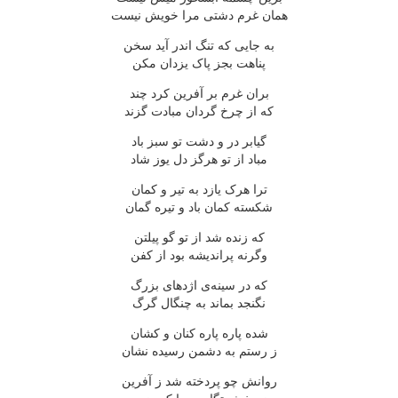
همان غرم دشتی مرا خویش نیست
به جایی که تنگ اندر آید سخن
پناهت بجز پاک یزدان مکن
بران غرم بر آفرین کرد چند
که از چرخ گردان مبادت گزند
گیابر در و دشت تو سبز باد
مباد از تو هرگز دل یوز شاد
ترا هرک یازد به تیر و کمان
شکسته کمان باد و تیره گمان
که زنده شد از تو گو پیلتن
وگرنه پراندیشه بود از کفن
که در سینه‌ی اژدهای بزرگ
نگنجد بماند به چنگال گرگ
شده پاره پاره کنان و کشان
ز رستم به دشمن رسیده نشان
روانش چو پردخته شد ز آفرین