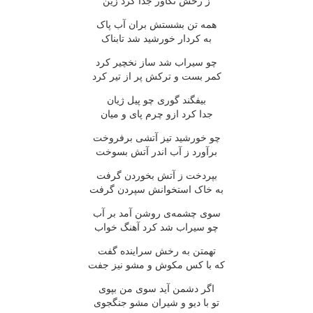
ز رخش تگاور جدا کرد زین
همه تن بشستش بران آب پاک
به کردار خورشید شد تابناک
چو سیراب شد ساز نخچیر کرد
کمر بست و ترکش پر از تیر کرد
بیفگند گوری چو پیل ژیان
جدا کرد ازو چرم پای و میان
چو خورشید تیز آتشی برفروخت
برآورد ز آب اندر آتش بسوخت
بپردخت ز آتش بخوردن گرفت
به خاک استخوانش سپردن گرفت
سوی چشمه‌ی روشن آمد بر آب
چو سیراب شد کرد آهنگ خواب
تهمتن به رخش سراینده گفت
که با کس مکوش و مشو نیز جفت
اگر دشمن آید سوی من بپوی
تو با دیو و شیران مشو جنگجوی