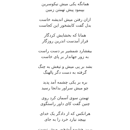
همانگه یکی میش نیکوسرین
بپیمود پیش تهمتن زمین
ازان رفتن میش اندیشه خاست
بدل گفت کابشخور این کجاست
همانا که بخشایش کردگار
فراز آمدست اندرین روزگار
بیفشارد شمشیر بر دست راست
به زور جهاندار بر پای خاست
بشد بر پی میش و تیغش به چنگ
گرفته به دست دگر پالهنگ
بره بر یکی چشمه آمد پدید
چو میش سراور بدانجا رسید
تهمتن سوی آسمان کرد روی
چنین گفت کای داور راستگوی
هرانکس که از دادگر یک خدای
بپیچد نیارد خرد را به جای
برین چشمه آبشخور میش نیست