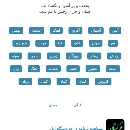
بخفت و بر آسود و نگشاد لب
چمان و چران رخش تا نیم شب
آتش
آسمان
آفرین
آهنگ
اندیشه
تهمتن
تیغ
جهان
خاک
خدا
خواب
خورشید
رخش
رستم
روزگار
زمین
سخن
سینه
مست
نخچیر
چشم
چشمه
چنگ
ژیان
کاووس
کمان
گمان
گیتی
یزدان
قبلی
بعدی
مشاهده برنامه در فروشگاه اپل