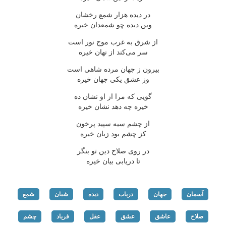
در دیده هزار شمع رخشان
وین دیده چو شمعدان خیره
از شرق به غرب موج نور است
سر می‌كند از نهان خیره
بیرون ز جهان مرده شاهی است
وز عشق یكی جهان خیره
گویی كه مرا از او نشان ده
خیره چه دهد نشان خیره
از چشم سیه سپید پرخون
كز چشم بود زبان خیره
در روی صلاح دین تو بنگر
تا دریابی بیان خیره
آسمان
جهان
دریاب
دیده
شبان
شمع
صلاح
عاشق
عشق
عقل
فریاد
چشم