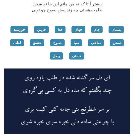
پیشتر آ تا كه نه من مانم این جا نه سخن
ظلمت هستی چه زند پیش صبوح چو تویی
بستان
جام
جهان
خدا
خرمن
خورشید
سخن
صاحب
صبا
صبوح
عشق
لطف
هستی
وصل