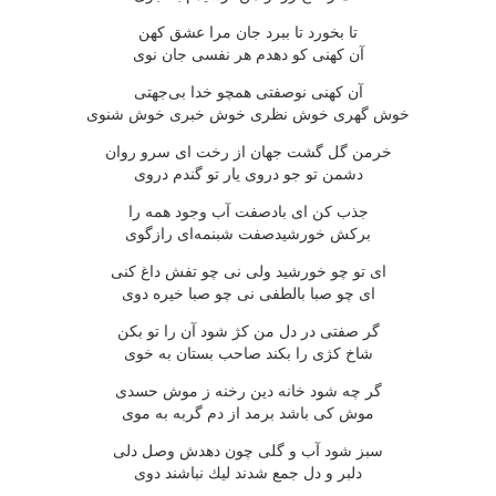
تا بخورد تا ببرد جان مرا عشق كهن
آن كهنی كو دهدم هر نفسی جان نوی
آن كهنی نوصفتی همچو خدا بی‌جهتی
خوش گهری خوش نظری خوش خبری خوش شنوی
خرمن گل گشت جهان از رخت ای سرو روان
دشمن تو جو دروی یار تو گندم دروی
جذب كن ای بادصفت آب وجود همه را
بركش خورشیدصفت شبنمه‌ای رازگوی
ای تو چو خورشید ولی نی چو تفش داغ كنی
ای چو صبا بالطفی نی چو صبا خیره دوی
گر صفتی در دل من كژ شود آن را تو بكن
شاخ كژی را بكند صاحب بستان به خوی
گر چه شود خانه دین رخنه ز موش حسدی
موش كی باشد برمد از دم گربه به موی
سبز شود آب و گلی چون دهدش وصل دلی
دلبر و دل جمع شدند لیك نباشند دوی