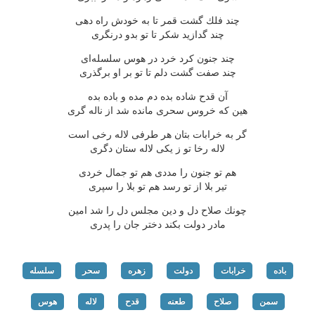
چند فلك گشت قمر تا به خودش راه دهی
چند گدازید شكر تا تو بدو درنگری
چند جنون كرد خرد در هوس سلسله‌ای
چند صفت گشت دلم تا تو بر او برگذری
آن قدح شاده بده دم مده و باده بده
هین كه خروس سحری مانده شد از ناله گری
گر به خرابات بتان هر طرفی لاله رخی است
لاله رخا تو ز یكی لاله ستان دگری
هم تو جنون را مددی هم تو جمال خردی
تیر بلا از تو رسد هم تو بلا را سپری
چونك صلاح دل و دین مجلس دل را شد امین
مادر دولت بكند دختر جان را پدری
باده
خرابات
دولت
زهره
سحر
سلسله
سمن
صلاح
طعنه
قدح
لاله
هوس