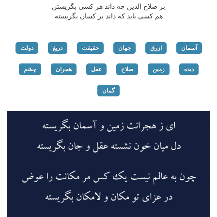
بر صلاح الدین چه داند هر كسی بگریستن
هم كسی باید كه داند بر كسان بگریسته
آسمان
ازرق
جهان
حقیقت
دریغ
دولت
دیده
زمین
صلاح
عقل
هجران
چشم
گمان