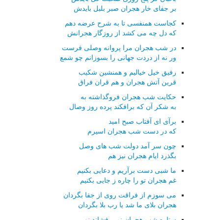
بر جفای خار هجران صبر بلبل بایدش
کجاست همنفسی تا به شرح عرضه دهم
که دل چه می کشد از روزگار هجرانش
در شب هجران مرا پروانه وصلی فرست
ور نه از دردت جهانی را بسوزانم چو شمع
رفیق خیل خیالیم و همنشین شکیب
قرین آتش هجران و هم قران فراق
حکایت شب هجران فروگذاشته به
به شکر آن که برافکند پرده روز وصال
برآی ای آفتاب صبح امید
که در دست شب هجران اسیرم
چون سر آمد دولت شب های وصل
بگذرد ایام هجران نیز هم
ما شبی دست برآریم و دعایی بکنیم
غم هجران تو را چاره ز جایی بکنیم
می سوزم از فراقت روی از جفا بگردان
هجران بلای ما شد یا رب بلا بگردان
ستاره شب هجران نمی فشاند نور