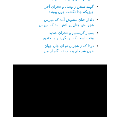
گویند سخن ز وصل و هجران آخر
چیزیکه جدا نگشت چون پیوندد
دلدار چنان مشوش آمد که مپرس
هجرانش چنان پر آتش آمد که مپرس
بسیار گریستیم و هجران خندید
وقت است که او بگرید و ما خندیم
دردا که ز هجران تو ای جان جهان
خون شد دلم و دلت نه آگاه از من