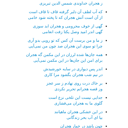
ز هجران خداوندی شمس الدین تبریزی
كه آب لطف آن دلبر گرفته قاف تا قاف است
از آن است آتش هجران كه تا پخته شود خامی
گهی از خوف محرومی و هجران ابد سوزی
گهی اندر امید وصل یكتا زفت انعامی
ز ما و من برست آن كس كه تو رویی بدو آری
چرا تو سوی این هجران صد چون من نمی‌آیی
همه جان‌ها شده لرزان در این مكمن گه هجران
برای امن این جان‌ها در این مكمن نمی‌آیی
اندر پس دیواری در سایه خورشیدش
در نیم شب هجران بگشود مرا كاری
بر خاك درت روی نهادم ز سر عجز
وز قصه هجرانم تحریر نكردی
جدایی نیست این تلخی نزع است
گلوی ما به هجران می‌فشاری
در این خشكی هجران ماهیانند
بیا ای آب بحر زندگانی
چون باشد در خمار هجران