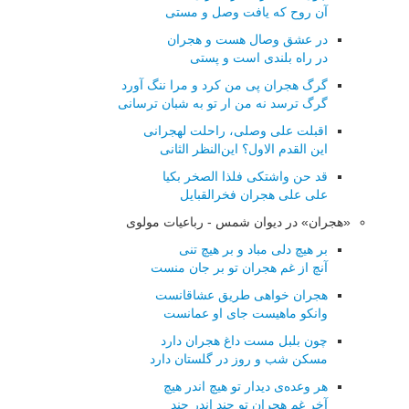
آن روح كه یافت وصل و مستی
در عشق وصال هست و هجران
در راه بلندی است و پستی
گرگ هجران پی من كرد و مرا ننگ آورد
گرگ ترسد نه من ار تو به شبان ترسانی
اقبلت علی وصلی، راحلت لهجرانی
این القدم الاول؟ این‌النظر الثانی
قد حن واشتكی فلذا الصخر بكیا
علی علی هجران فخرالقبایل
«هجران» در دیوان شمس - رباعیات مولوی
بر هیچ دلی مباد و بر هیچ تنی
آنچ از غم هجران تو بر جان منست
هجران خواهی طریق عشاقانست
وانکو ماهیست جای او عمانست
چون بلبل مست داغ هجران دارد
مسکن شب و روز در گلستان دارد
هر وعده‌ی دیدار تو هیچ اندر هیچ
آخر غم هجران تو چند اندر چند