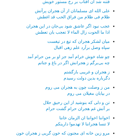
فتنه شد آن آفتاب بر رخ مستور خویش
علی الله ای مسلمانان از آن هجران پرآتش
ظلام فی ظلام من فراق الحب قد اغطش
عجب نبود اگر عاشق شود بی‌جان در این هجران
اذا ما الحوت زال الماء لا تعجب بان تعطش
میان لشكر هجران كه تیغ در تیغست
سپاه وصل برآرد علم زهی اقبال
چو شاه خوش خرام آمد جز او بر من حرام آمد
چه بی‌برگم ز هجرانش اگر در باغ و جناتم
ز هجران و غریبی بازگشتم
دگرباره بدین دولت رسیدم
من ز وصلت چون به هجران می روم
در بیابان مغیلان می روم
تن و دلی كه بنوشید از این رحیق حلال
بر آتش غم هجران حرام گشت حرام
اخواننا اخواننا ان الزمان خاننا
لا تنسا هجراننا لا تهدموا دارینكم
مرو زین خانه ای مجنون كه خون گریی ز هجران خون