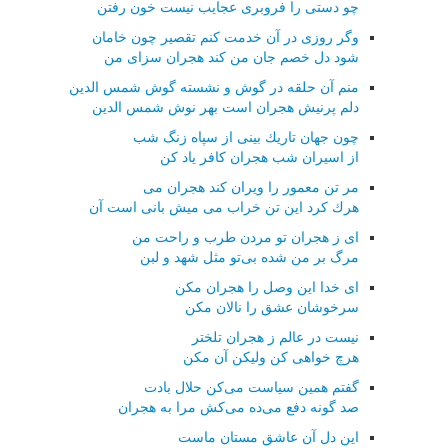
چو دستی را فروبری عجایب نیست خون رفتن
وگر روزی در آن خدمت كنم تقصیر چون خامان
شود دل خصم جان من كند هجران سزای من
منم آن حلقه در گوش و نشسته گوش شمس الدین
دلم پرنیش هجران است بهر نوش شمس الدین
چون جهان تاریك بینی از سپاه زنگ شب
از اسیران شب هجران كافر یاد كن
مر تن معمور را ویران كند هجران می
هرك كرد این تن خراب می میش بانی است آن
ای ز هجران تو مردن طرب و راحت من
مرگ بر من شده بی‌تو مثل شهد و لبن
ای خدا این وصل را هجران مكن
سرخوشان عشق را نالان مكن
نیست در عالم ز هجران تلختر
هرچ خواهی كن ولیكن آن مكن
گفتم همین سیاست می‌كن حلال بادت
صد گونه دفع می‌ده می‌كش مرا به هجران
این دل آن عاشق مستان ماست