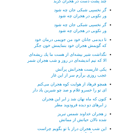
چند پشت دست در هجران گزید
گر نخسپی شبكی جان چه شود
ور نكوبی در هجران چه شود
گر نخسپی شبكی جان چه شود
ور نكوبی در هجران چه شود
تا دیدمی جانان خود من جویمی درمان خود
كه گویمش هجران خود بنمایمش خون جگر
نگذاشت شیر بیشه‌ای از هست ما یك ریشه‌ای
الا كه نیم اندیشه‌ای در روز و شب هجران شمر
یكی غاریست هجرانش پرآتش
عجب روزی برآرم سر از این غار
همچو فرهاد از هوایت كوه هجران می‌كنم
ای تو را خسرو غلام و صد چو شیرین یاد دار
كنون كه ماه نهان شد ز ابر این هجران
ز ابرهای دو دیده فرودوید مطر
ز هجران خداوند شمس تبریز
شده نالان حیاتش از مماتش
این شب هجران دراز با تو بگویم چراست