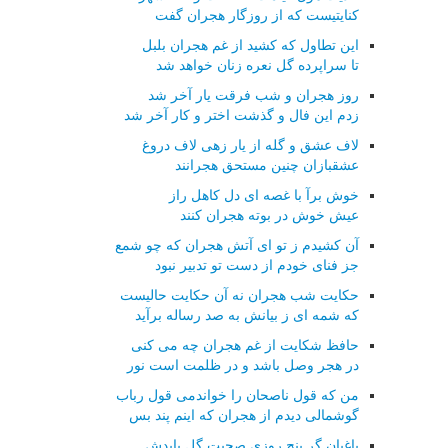
کنایتیست که از روزگار هجران گفت
این تطاول که کشید از غم هجران بلبل
تا سراپرده گل نعره زنان خواهد شد
روز هجران و شب فرقت یار آخر شد
زدم این فال و گذشت اختر و کار آخر شد
لاف عشق و گله از یار زهی لاف دروغ
عشقبازان چنین مستحق هجرانند
خوش برآ با غصه ای دل کاهل راز
عیش خوش در بوته هجران کنند
آن کشیدم ز تو ای آتش هجران که چو شمع
جز فنای خودم از دست تو تدبیر نبود
حکایت شب هجران نه آن حکایت حالیست
که شمه ای ز بیانش به صد رساله برآید
حافظ شکایت از غم هجران چه می کنی
در هجر وصل باشد و در ظلمت است نور
من که قول ناصحان را خواندمی قول رباب
گوشمالی دیدم از هجران که اینم پند بس
باغبان گر پنج روزی صحبت گل بایدش