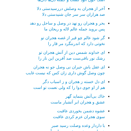
آخر از هجران به وصلش دررسیدستی دلا
صد هزاران سر سر جان شنیدستی دلا
بحر و هجران رو نهد در وصل و ساحل رو دهد
پس بروید جمله عالم لاله و ریحان ما
گر شود عالم چو قیر از غصه هجران تو
نخوتی دارد كه اندرننگرد مر قار را
ای خداوند شمس دین از آتش هجران تو
رشك نور باقی‌ست صد آفرین این نار را
ای عقل باش حیران نی وصل جو نه هجران
چون وصل گوش داری زان كس كه نیست غایب
ای دل خسته ز هجران و ز اسباب دگر
هم از او جوی دوا را كه ولی نعمت تو است
خاك بی‌آتش بننماید گهر
عشق و هجران ابر آتشبار ماست
عشوه دشمن بخوردی عاقبت
سوی هجران عزم كردی عاقبت
با داردار وعده وصلت رسید صبر