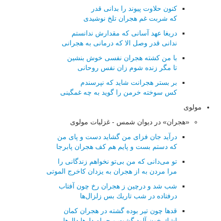
کنون حلاوت پیوند را بدانی قدر
که شربت غم هجران تلخ نوشیدی
دریغا عهد آسانی که مقدارش ندانستم
ندانی قدر وصل الا که درمانی به هجرانی
با من کشته هجران نفسی خوش بنشین
تا مگر زنده شوم زان نفس روحانی
بر بستر هجرانت شاید که نپرسندم
کس سوخته خرمن را گوید به چه غمگینی
مولوی
«هجران» در دیوان شمس - غزلیات مولوی
درآید جان فزای من گشاید دست و پای من
كه دستم بست و پایم هم كف هجران پابرجا
تو می‌دانی كه من بی‌تو نخواهم زندگانی را
مرا مردن به از هجران به یزدان كاخرج الموتی
شب شد و درچین ز هجران رخ چون آفتاب
درفتاده در شب تاریك بس زلزال‌ها
قدها چون تیر بوده گشته در هجران كمان
اشك خون آلود گشت و جمله دل‌ها دال‌ها