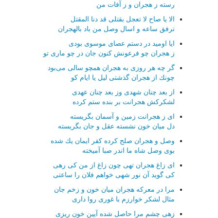
رسته ز هجران و ز آفات من
الا یا صاح لا تعجل بقتلی قد دنا المقتل
ترفق ساعه و اسال وصل من باد بالهجران
ایا اومید در دستم عصای موسوی بودی
ز هجران چو فرعونش كنون جان در چو ماری تو
گر چه هر روزی به هجران همچو سالی می‌بود
چونك از هجران گذشتی لیل یا ایام كو
از بعد چنان شهدی وز بعد چنان عهدی
لشكركش هجرانت بر بنده ستم كرده
ای ز هجرانت زمین و آسمان بگریسته
دل میان خون نشسته عقل و جان بگریسته
وصل و هجران صلح كرده كفر ایمان یك شده
بوی وصل شاه ما اندر صبا آمیخته
ای زاغ هجران تهی چون زاغ از من كی رهی
كی گوید آن نور شهی خواهم فلان را ساعتی
مرا در معركه هجران میان خون و زخم جان
مثال لشكر خوارزم با غوری روا داری
زهی چشم مرا حاصل شده آیین خون ریزی