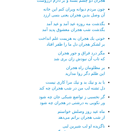
هجران دو چشم بسته و بر دارم آرزوست
چون مردم دیوانه ویران كنم این خانه
آن وصل بدین هجران یعنی بنمی ارزد
بگذشت مه روزه عید آمد و عید آمد
بگذشت شب هجران معشوق پدید آمد
خونی بك هجران به هزیمت علم انداخت
بر لشكر هجران دل ما را ظفر افتاد
مگر درد فراق و جور هجران
كه تاب آن نبودش زان بری شد
بر مظلومان راه هجران
این ظلم دگر روا مدارید
با بد و نیك بد و نیك مرا كاری نیست
دل تشنه لب من در شب هجران چه كند
گر نخسبی ز تواضع شبكی جان چه شود
ور نكوبی به درشتی در هجران چه شود
ماه عید روز وصلش خواستم
از شب هجران براتم می‌دهد
ناگزیده او لب شیرین لبی