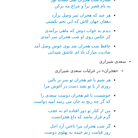
به بام قصر برآ و چراغ مه برکن
هر چند که هجران ثمر وصل برآرد
دهقان جهان کاش که این تخم نکشتی
دیدم به خواب دوش که ماهی برآمدی
کز عکس روی او شب هجران سر آمدی
حافظ شب هجران شد بوی خوش وصل آمد
شادیت مبارک باد ای عاشق شیدایی
سعدی شیرازی
«هجران» در غزلیات سعدی شیرازی
هر شبم با غم هجران تو سر بر بالین
روزی ار با تو نشد دست در آغوش مرا
خوشست با غم هجران دوست سعدی را
که گر چه رنج به جان می رسد امید دواست
من از کنار تو دور افتاده ام نه عجب
گرم قرار نباشد که داغ هجرانست
گر شب هجران مرا تاختن آرد اجل
روز قیامت زنم خیمه به پهلوی دوست