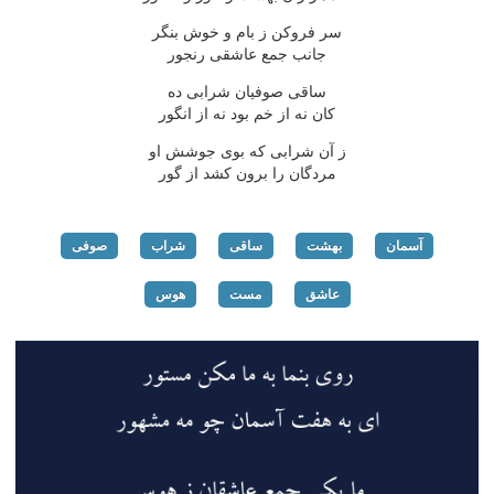
سر فروكن ز بام و خوش بنگر
جانب جمع عاشقی رنجور
ساقی صوفیان شرابی ده
كان نه از خم بود نه از انگور
ز آن شرابی كه بوی جوشش او
مردگان را برون كشد از گور
آسمان
بهشت
ساقی
شراب
صوفی
عاشق
مست
هوس