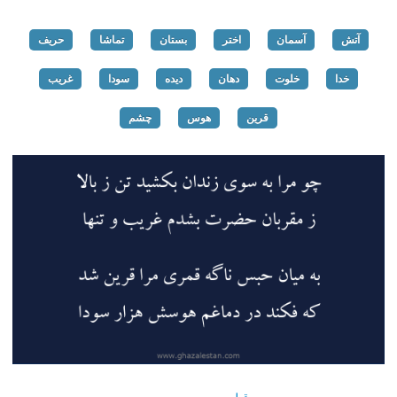
آتش
آسمان
اختر
بستان
تماشا
حریف
خدا
خلوت
دهان
دیده
سودا
غریب
قرین
هوس
چشم