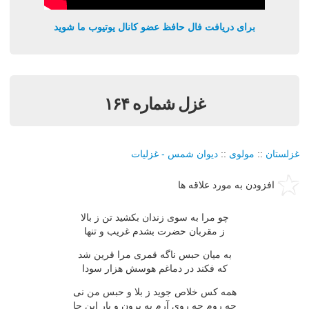
برای دریافت فال حافظ عضو کانال یوتیوب ما شوید
غزل شماره ۱۶۴
غزلستان
::
مولوی
::
دیوان شمس - غزلیات
افزودن به مورد علاقه ها
چو مرا به سوی زندان بكشید تن ز بالا
ز مقربان حضرت بشدم غریب و تنها
به میان حبس ناگه قمری مرا قرین شد
كه فكند در دماغم هوسش هزار سودا
همه كس خلاص جوید ز بلا و حبس من نی
چه روم چه روی آرم به برون و یار این جا