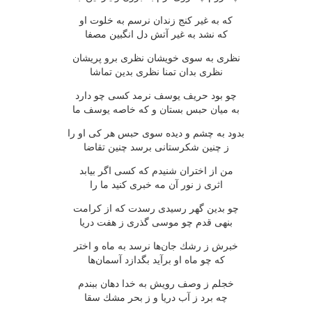
كه به غیر كنج زندان نرسم به خلوت او
كه نشد به غیر آتش دل انگبین مصفا
نظری به سوی خویشان نظری برو پریشان
نظری بدان تمنا نظری بدین تماشا
چو بود حریف یوسف نرمد كسی چو دارد
به میان حبس بستان و كه خاصه یوسف ما
بدود به چشم و دیده سوی حبس هر كی او را
ز چنین شكرستانی برسد چنین تقاضا
من از اختران شنیدم كه كسی اگر بیابد
اثری ز نور آن مه خبری كنید ما را
چو بدین گهر رسیدی رسدت كه از كرامت
بنهی قدم چو موسی گذری ز هفت دریا
خبرش ز رشك جان‌ها نرسد به ماه و اختر
كه چو ماه او برآید بگدازد آسمان‌ها
خجلم ز وصف رویش به خدا دهان ببندم
چه برد ز آب دریا و ز بحر مشك سقا