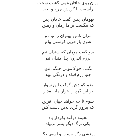
وزان روی خاقان غمی گشت سخت
برآشفت با گردش چرخ و بخت
بهومان چنین گفت خاقان چین
که تنگست بر ما زمان و زمین
مران نامور پهلوان را تو نام
شوی بازجویی فرستی پیام
بدو گفت هومان که سندان نیم
برزم اندرون پیل دندان نیم
بگیتی چو کاموس جنگی نبود
چنو رزم‌خواه و درنگی نبود
بخم کمندش گرفت این سوار
تو این گرد را خوار مایه مدار
شوم تا چه خواهد جهان آفرین
که پیروز گردد بدین دشت کین
بخیمه درآمد بکردار باد
یکی ترگ دیگر بسر برنهاد
درفشی دگر جست و اسپی دگر