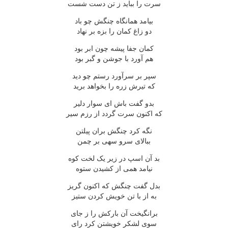
سرت را بباید ز تن دست شست
بیامد همانگاه چنگش چو باد
دو زاغ کمان را بزه بر نهاد
کمان جفا پیشه چون ابر بود
هم آورد با جوشن و گبر بود
سپر بر سرآورد رستم چو دید
که تیرش زره را بخواهد برید
بدو گفت باش ای سوار دلیر
که اکنون سرت گردد از رزم سیر
نگه کرد چنگش بران پیلتن
ببالای سرو سهی بر چمن
بد آن اسپ در زیر یک لخت کوه
نیامد همی از کشیدن ستوه
بدل گفت چنگش که اکنون گریز
به از با تن خویش کردن ستیز
برانگیخت آن بارکش را ز جای
سوی لشکر خویشتن کرد رای