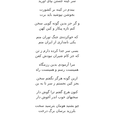
سر کینه جستن بپای آورید
ببندم در کینه بر کشورت
بجوشن نپوشید باید برت
و گر جز بدین گونه گویی سخن
کنم تازه پیکار و کین کهن
که خوکرده‌ی جنگ توران منم
یکی نامداری از ایران منم
بسی سر جدا کرده دارم ز تن
که جز کام شیران نبودش کفن
مرا آزمودی بدین رزمگاه
همینست رسم و همینست راه
ازین گونه هرگز نگفتم سخن
بجز کین نجستم ز سر تا به بن
کنون هرچ گفتم ترا گوش دار
سخنهای خوب اندر آغوش دار
چو بشنید هومان بترسید سخت
بلرزید برسان برگ درخت