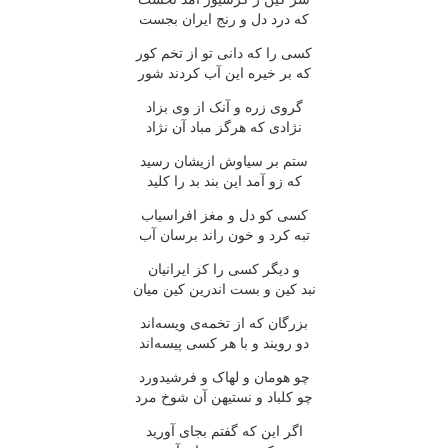
که درد دل و رنج ایران بجست
کسی را که دانی تو از تخم کور
که بر خیره این آب کردند شور
گروی زره و آنک از وی بزاد
نژادی که هرگز مباد آن نژاد
ستم بر سیاوش ازیشان رسید
که زو آمد این بند بد را کلید
کسی کو دل و مغز افراسیاب
تبه کرد و خون راند برسان آب
و دیگر کسی را کز ایرانیان
نبد کین و بست اندرین کین میان
بزرگان که از تخمه‌ی ویسه‌اند
دو رویند و با هر کسی پیسه‌اند
چو هومان و لهاک و فرشیدورد
چو کلباد و نستیهن آن شوخ مرد
اگر این که گفتم بجای آورید