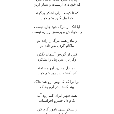
که خود درد ازینست و تیمار ازین
که تا کیست زان لشکر پرگزند
کجا پیل گیرد بخم کمند
ابا آنک از مرگ خود چاره نیست
ره خواهش و پرسش و یاره نیست
ز مادر همه مرگ را زاده‌ایم
بناکام گردن بدو داده‌ایم
کس از گردش آسمان نگذرد
وگر بر زمین پیل را بشکرد
شما دل مدارید ازو مستمند
کجا کشته شد زیر خم کمند
مرا نرا که کاموس ازو شد هلاک
ببند کمند اندر آرم بخاک
همه شهر ایران کنم رود آب
بکام دل خسرو افراسیاب
ز لشکر بسی نامور گرد کرد