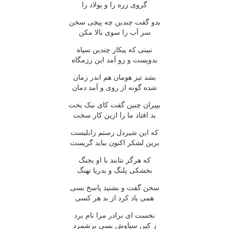
گروی زره را و پولاد را
بدو گفت چندین چه پیچی سخن
سر آب را سوی بالا مکن
نبینی که پیکار چندین سپاه
بدویست و زو آمد این رزمگاه
بشد تیز هومان هم اندر زمان
شده گونه از روی و آمد دمان
بپیران چنین گفت کای نیک بخت
بد افتاد ما را ازین کار سخت
که این شیردل رستم زابلیست
برین لشکر اکنون بباید گریست
که هرگز نتابند با او بجنگ
بخشکی پلنگ و بدریا نهنگ
سخن گفت و بشنید پاسخ بسی
همی یاد کرد از بد هر کسی
نخست ای برادر مرا نام برد
ز کین سیاوش بسی برشمرد