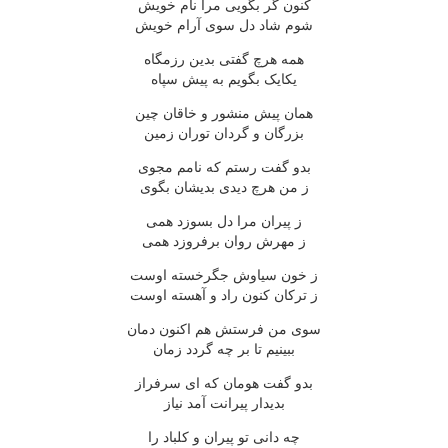
کنون گر بگویی مرا نام خویش
شوم شاد دل سوی آرام خویش
همه هرچ گفتی بدین رزمگاه
یکایک بگویم به پیش سپاه
همان پیش منشور و خاقان چین
بزرگان و گردان توران زمین
بدو گفت رستم که نامم مجوی
ز من هرچ دیدی بدیشان بگوی
ز پیران مرا دل بسوزد همی
ز مهرش روان برفروزد همی
ز خون سیاوش جگرخسته اوست
ز ترکان کنون راد و آهسته اوست
سوی من فرستش هم اکنون دمان
ببینیم تا بر چه گردد زمان
بدو گفت هومان که ای سرفراز
بدیدار پیرانت آمد نیاز
چه دانی تو پیران و کلباد را