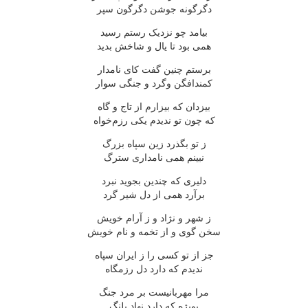
دگرگونه جوشن دگرگون سپر
بیامد چو نزدیک رستم رسید
همی بود تا یال و شاخش بدید
برستم چنین گفت کای نامدار
کمندافگن وگرد و جنگی سوار
بیزدان که بیزارم از تاج و گاه
که چون تو ندیدم یکی رزم‌خواه
ز تو بگذرد زین سپاه بزرگ
نبینم همی نامداری سترگ
دلیری که چندین بجوید نبرد
برآرد همی از دل شیر گرد
ز شهر و نژاد و ز آرام خویش
سخن گوی و از تخمه و نام خویش
جز از تو کسی را ز ایران سپاه
ندیدم که دارد دل رزمگاه
مرا مهربانیست بر مرد جنگ
بویژه که دارد نهاد پلنگ