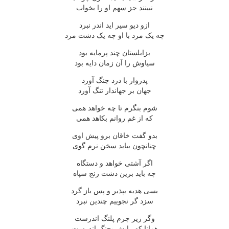
نبینند جز سهم او را بخواب
ازو دیو سیر اید اندر نبرد
چه یک مرد با او چه یک دشت مرد
بزابلستان چند پرمایه بود
سیاوش را آن زمان دایه بود
پدروار با درد جنگ آورد
جهان بر جهاندار تنگ آورد
شوم بنگرم تا چه خواهد همی
که از غم روانم بکاهد همی
بدو گفت خاقان برو پیش اوی
چنانچون بباید سخن نرم گوی
اگر آشتی خواهد و دستگاه
چه باید برین دشت رنج سپاه
بسی هدیه بپذیر و پس باز گرد
سزد گر نجوییم چندین نبرد
وگر زیر چرم پلنگ اندرست
همانا که رایش بجنگ اندرست