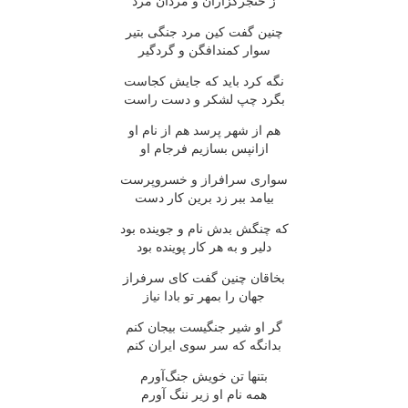
ز خنجرگزاران و مردان مرد
چنین گفت کین مرد جنگی بتیر
سوار کمندافگن و گردگیر
نگه کرد باید که جایش کجاست
بگرد چپ لشکر و دست راست
هم از شهر پرسد هم از نام او
ازانپس بسازیم فرجام او
سواری سرافراز و خسروپرست
بیامد ببر زد برین کار دست
که چنگش بدش نام و جوینده بود
دلیر و به هر کار پوینده بود
بخاقان چنین گفت کای سرفراز
جهان را بمهر تو بادا نیاز
گر او شیر جنگیست بیجان کنم
بدانگه که سر سوی ایران کنم
بتنها تن خویش جنگ‌آورم
همه نام او زیر ننگ آورم