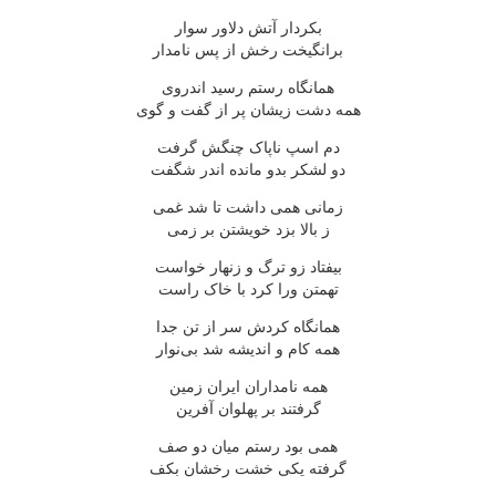
بکردار آتش دلاور سوار
برانگیخت رخش از پس نامدار
همانگاه رستم رسید اندروی
همه دشت زیشان پر از گفت و گوی
دم اسپ ناپاک چنگش گرفت
دو لشکر بدو مانده اندر شگفت
زمانی همی داشت تا شد غمی
ز بالا بزد خویشتن بر زمی
بیفتاد زو ترگ و زنهار خواست
تهمتن ورا کرد با خاک راست
همانگاه کردش سر از تن جدا
همه کام و اندیشه شد بی‌نوار
همه نامداران ایران زمین
گرفتند بر پهلوان آفرین
همی بود رستم میان دو صف
گرفته یکی خشت رخشان بکف