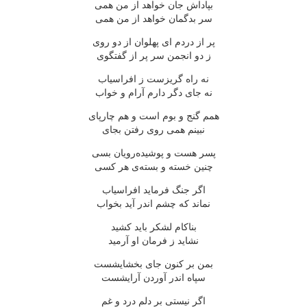
بپاداش جان خواهد از من همی
سر بدگمان خواهد از من همی
پر از دردم ای پهلوان از دو روی
ز دو انجمن سر پر از گفتگوی
نه راه گریزست ز افراسیاب
نه جای دگر دارم آرام و خواب
همم گنج و بوم است و هم چارپای
نبینم همی روی رفتن بجای
پسر هست و پوشیده‌رویان بسی
چنین خسته و بسته‌ی هر کسی
اگر جنگ فرماید افراسیاب
نماند که چشم اندر آید بخواب
بناکام لشکر باید کشید
نشاید ز فرمان او آرمید
بمن بر کنون جای بخشایشست
سپاه اندر آوردن آرایشست
اگر نیستی بر دلم درد و غم