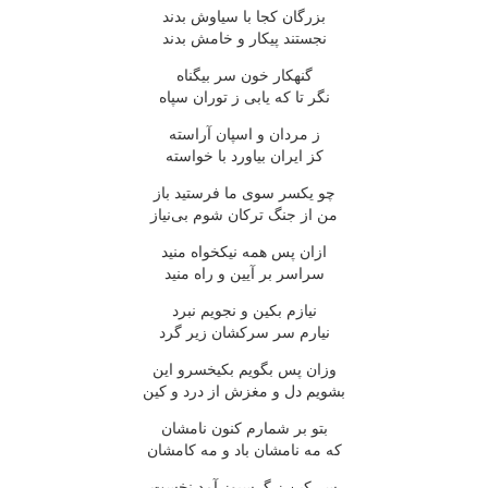
بزرگان کجا با سیاوش بدند
نجستند پیکار و خامش بدند
گنهکار خون سر بیگناه
نگر تا که یابی ز توران سپاه
ز مردان و اسپان آراسته
کز ایران بیاورد با خواسته
چو یکسر سوی ما فرستید باز
من از جنگ ترکان شوم بی‌نیاز
ازان پس همه نیکخواه منید
سراسر بر آیین و راه منید
نیازم بکین و نجویم نبرد
نیارم سر سرکشان زیر گرد
وزان پس بگویم بکیخسرو این
بشویم دل و مغزش از درد و کین
بتو بر شمارم کنون نامشان
که مه نامشان باد و مه کامشان
سر کین ز گرسیوز آمد نخست