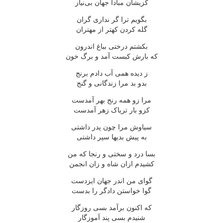
کزیشان مبادا جهان بی‌نیاز
بگویم ترا گر نداری گران
گله کردن کهتر از مهتران
بکشتم درختی بباغ اندرون
که بارش کبست آمد و برگ خون
ز دیده همی آب دادم برنج
بدو بد مرا زندگانی و گنج
مرا زو همه رنج بهر آمدست
کزو بار تریاک زهر آمدست
سیاوش مرا چون پدر داشتی
به پیش بدیها سپر داشتی
بسا درد و سختی و رنجا که من
کشیدم ازان شاه و زان انجمن
گوای من اندر جهان ایزدست
گوا خواستن دادگر را بدست
که اکنون برآمد بسی روزگار
شنیدم بسی پند آموزگار