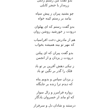
بدو گفت من رستم زابلی
زره‌دار با خنجر کابلی
چو بشنید پیران ز پیش سپاه
بیامد بر رستم کینه خواه
بدو گفت رستم که ای پهلوان
درودت ز خورشید روشن روان
هم از مادرش دخت افراسیاب
که مهر تو بیند همیشه بخواب
بدو گفت پیران که ای پیلتن
درودت ز یزدان و از انجمن
ز نیکی دهش آفرین بر تو باد
فلک را گذر بر نگین تو باد
ز یزدان سپاس و بدویم پناه
که دیدم ترا زنده بر جایگاه
زواره فرامرز و زال سوار
که او ماند از خسروان یادگار
درستند و شادان دل و سرفراز