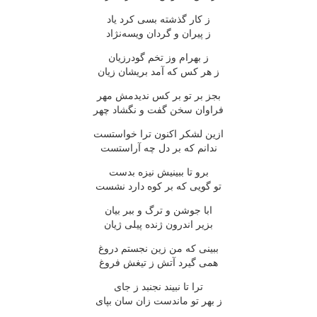
ز کار گذشته بسی کرد یاد
ز پیران و گردان ویسه‌نژاد
ز بهرام وز تخم گودرزیان
ز هر کس که آمد بریشان زیان
بجز بر تو بر کس ندیدمش مهر
فراوان سخن گفت و نگشاد چهر
ازین لشکر اکنون ترا خواستست
ندانم که بر دل چه آراستست
برو تا ببینیش نیزه بدست
تو گویی که بر کوه دارد نشست
ابا جوشن و ترگ و ببر بیان
بزیر اندرون ژنده پیلی ژیان
ببینی که من زین نجستم دروغ
همی گیرد آتش ز تیغش فروغ
ترا تا نبیند نجنبد ز جای
ز بهر تو ماندست زان سان بپای