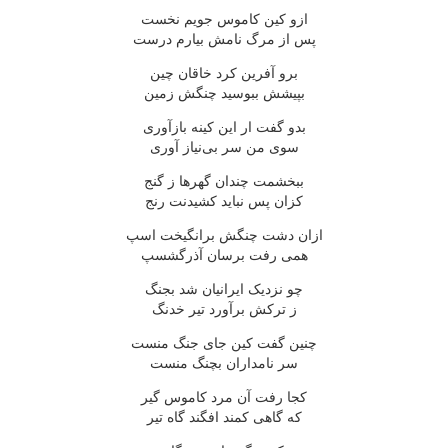
ازو کین کاموس جویم نخست
پس از مرگ نامش بیارم درست
برو آفرین کرد خاقان چین
بپیشش ببوسید چنگش زمین
بدو گفت ار این کینه بازآوری
سوی من سر بی‌نیاز آوری
ببخشمت چندان گهرها ز گنج
کزان پس نباید کشیدنت رنج
ازان دشت چنگش برانگیخت اسپ
همی رفت برسان آذرگشسپ
چو نزدیک ایرانیان شد بجنگ
ز ترکش برآورد تیر خدنگ
چنین گفت کین جای جنگ منست
سر نامداران بچنگ منست
کجا رفت آن مرد کاموس گیر
که گاهی کمند افگند گاه تیر