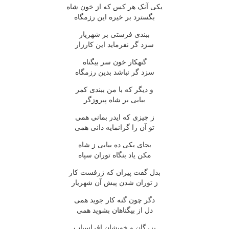
یکی آنک هر کس که از خون شاه
بگسترد بر خیره این رزمگاه
ببندی فرستی بر شهریار
سزد گر نفرماید این کارزار
گنهکار خون سر بیگناه
سزد گر نباشد بدین رزمگاه
و دیگر که با من ببندی کمر
بیایی بر شاه پیروزگر
ز چیزی که ایدر بمانی همی
تو آن را گرانمایه دانی همی
بجای یکی ده بیابی ز شاه
مکن یاد بنگاه توران سپاه
بدل گفت پیران که ژرفست کار
ز توران شدن پیش آن شهریار
دگر چون گنه کار جوید همی
دل از بیگناهان بشوید همی
بزرگان و خویشان افراسیاب