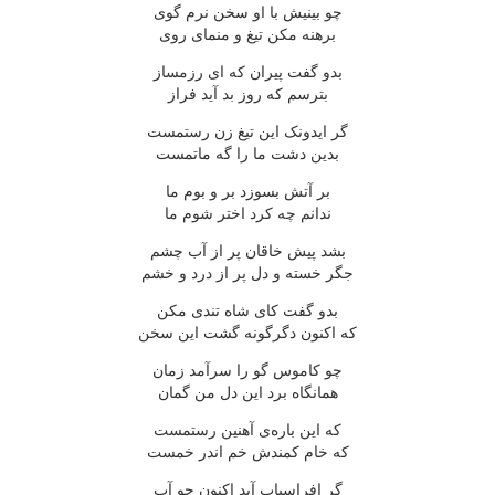
چو بینیش با او سخن نرم گوی
برهنه مکن تیغ و منمای روی
بدو گفت پیران که ای رزمساز
بترسم که روز بد آید فراز
گر ایدونک این تیغ زن رستمست
بدین دشت ما را گه ماتمست
بر آتش بسوزد بر و بوم ما
ندانم چه کرد اختر شوم ما
بشد پیش خاقان پر از آب چشم
جگر خسته و دل پر از درد و خشم
بدو گفت کای شاه تندی مکن
که اکنون دگرگونه گشت این سخن
چو کاموس گو را سرآمد زمان
همانگاه برد این دل من گمان
که این باره‌ی آهنین رستمست
که خام کمندش خم اندر خمست
گر افراسیاب آید اکنون چو آب