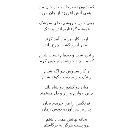
که شیون نه برخاست از خان من
همی آتش افروزد از جان من
همی خون خروشم بجای سرشک
همیشه گرفتارم اندر پزشک
ازین کار بهر من آمد گزند
نه بر آرزو گشت چرخ بلند
ز تیره شب و دیده‌ام نیست شرم
که من چند جوشیده‌ام خون گرم
ز کار سیاوش چو آگه شدم
ز نیک و ز بد دست کوته شدم
میان دو کشور دو شاه بلند
چنین خوارم و زار و دل مستمند
فرنگیس را من خریدم بجان
پدر بر سر آورده بودش زمان
بخانه نهانش همی داشتم
برو پشت هرگز نه برگاشتم