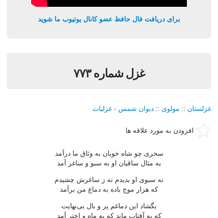
برای دریافت فال حافظ عضو کانال یوتیوب ما شوید
غزل شماره ۷۷۳
غزلستان
::
مولوی
::
دیوان شمس - غزلیات
افزودن به مورد علاقه ها
سحری چو شاه خوبان به وثاق ما درآمد
به مثال ساقیان او به سبو و ساغر آمد
نه سبوی او بدیدم نه ز ساغرش چشیدم
كه هزار موج باده به دماغ من برآمد
بگشاد این دماغم پر و بال بی‌نهایت
كه به آفتاب ماند كه به ماه و اختر آمد