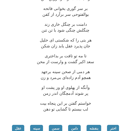
بر سر گوری بخوانی فاتحه
بوالفتوحی سر برآرد از كفن
دامنت بر چنگل خاری زند
چنگلش چنگی شود با تن تنن
هر بتی را كه شكستی ای خلیل
جان پذیرد عقل یابد زان شكن
تا مه تو تافت بر بداختری
سعد اكبر گشت و وارست از محن
هر دمی از صحن سینه برجهد
همچو آدم زاده‌ای بی‌مرد و زن
وآنگه از پهلوی او وز پشت او
پر شوند آدمچگان اندر زمن
خواستم گفتن بر این پنجاه بیت
لب ببستم تا گشایی تو دهن
اختر
بنفشه
دامن
سمن
سینه
عقل