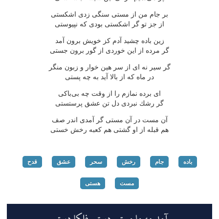
بر جام من از مستی سنگی زدی اشكستی
از جز تو گر اشكستی بودی كه نپیوستی
زین باده چشید آدم كز خویش برون آمد
گر مرده از این خوردی از گور برون جستی
گر سیر نه ای از سر هین خوار و زبون منگر
در ماه كه از بالا آید به چه پستی
ای برده نمازم را از وقت چه بی‌باكی
گر رشك نبردی دل تن عشق پرستستی
آن مست در آن مستی گر آمدی اندر صف
هم قبله از او گشتی هم كعبه رخش خستی
باده
جام
رخش
سحر
عشق
قدح
مست
هستی