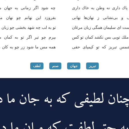
 پاك داری نه وطن به خاك داری
چه شود اگر زمانی به جهان ما
 و بی‌نشانی ز نهان‌ها نهانی
بفروزد این نهانم چو نهان ما
ست ای سلیمان همگی زبان مرغان
تو به لب چه شهد بخشی چو زبان م
 ملك تویی بس نكشد كمان تو كس
بپرم چو تیر اگر تو به كمان م
مس تبریز كه تو كیمیای حقی
همه مس ما شود زر چو به كان م
تبریز
جهان
صنم
لطف