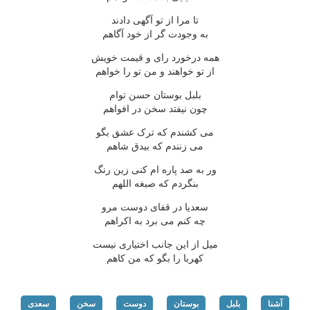
تا مرا از تو آگهی دادند
به وجودت گر از خود آگاهم
همه درخورد رای و قیمت خویش
از تو خواهند و من تو را خواهم
بلبل بوستان حسن توام
چون نیفتد سخن در افواهم
می کشندم که ترک عشق بگو
می زنندم که بیدق شاهم
ور به صد پاره ام کنی زین رنگ
بنگردم که صبغه اللهم
سعدیا در قفای دوست مرو
چه کنم می برد به اکراهم
میل از این جانب اختیاری نیست
کهربا را بگو که من کاهم
آشنا
بلبل
بوستان
دوست
سخن
سعدی