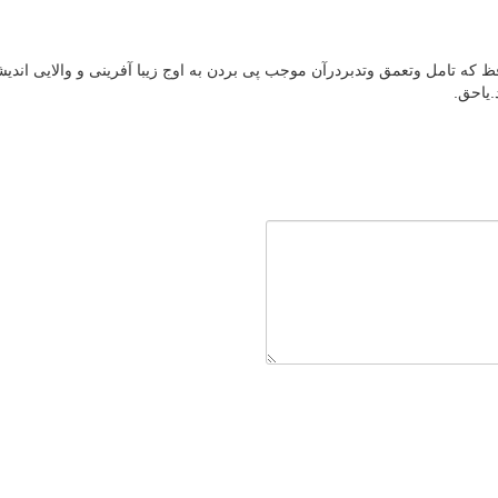
ظ که تامل وتعمق وتدبردرآن موجب پی بردن به اوج زیبا آفرینی و والایی ا
.یاحق.