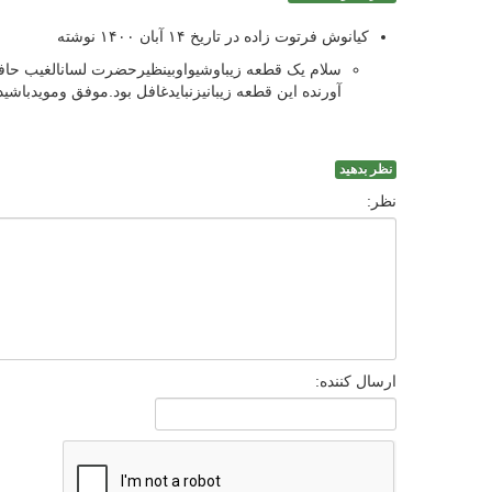
کیانوش فرتوت زاده در تاریخ ۱۴ آبان ۱۴۰۰ نوشته
سلام یک قطعه زیباوشیواوبینظیرحضرت لسانالغیب حاف
آورنده این قطعه زیبانیزنبایدغافل بود.موفق ومویدباشید
نظر بدهید
نظر:
ارسال کننده: