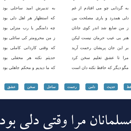
به گردابی چو می افتادم از غم
به تدبیرش امید ساحلی بود
دلی همدرد و یاری مصلحت بین
که استظهار هر اهل دلی بود
ز من ضایع شد اندر کوی جانان
چه دامنگیر یا رب منزلی بود
هنر بی عیب حرمان نیست لیکن
ز من محرومتر کی سائلی بود
بر این جان پریشان رحمت آرید
که وقتی کاردانی کاملی بود
مرا تا عشق تعلیم سخن کرد
حدیثم نکته هر محفلی بود
مگو دیگر که حافظ نکته دان است
که ما دیدیم و محکم جاهلی بود
فظ
حدیث
دامن
رحمت
ساحل
سخن
عشق