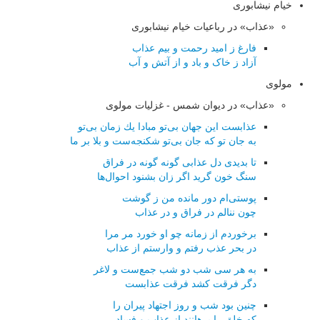
خیام نیشابوری
«عذاب» در رباعیات خیام نیشابوری
فارغ ز امید رحمت و بیم عذاب
آزاد ز خاک و باد و از آتش و آب
مولوی
«عذاب» در دیوان شمس - غزلیات مولوی
عذابست این جهان بی‌تو مبادا یك زمان بی‌تو
به جان تو كه جان بی‌تو شكنجه‌ست و بلا بر ما
تا بدیدی دل عذابی گونه گونه در فراق
سنگ خون گرید اگر زان بشنود احوال‌ها
پوستی‌ام دور مانده من ز گوشت
چون ننالم در فراق و در عذاب
برخوردم از زمانه چو او خورد مر مرا
در بحر عذب رفتم و وارستم از عذاب
به هر سی شب دو شب جمع‌ست و لاغر
دگر فرقت كشد فرقت عذابست
چنین بود شب و روز اجتهاد پیران را
كه خلق را برهانند از عذاب و فساد