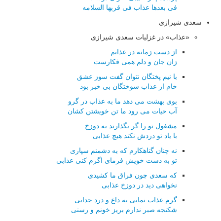
فی بعدها عذاب فی قربها السلامه
سعدی شیرازی
«عذاب» در غزلیات سعدی شیرازی
از دست زمانه در عذابم
زان جان و دلم همی فکارست
با نیم پختگان نتوان گفت سوز عشق
خام از عذاب سوختگان بی خبر بود
بوی بهشت می دهد ما به عذاب در گرو
آب حیات می رود ما تن خویشتن کشان
مشغول تو را گر بگذارند به دوزخ
با یاد تو دردش نکند هیچ عذابی
نه چنان گناهکارم که به دشمنم سپاری
تو به دست خویش فرمای اگرم کنی عذابی
که سعدی چون فراق ما کشیدی
نخواهی دید در دوزخ عذابی
گرم عذاب نمایی به داغ و درد جدایی
شکنجه صبر ندارم بریز خونم و رستی