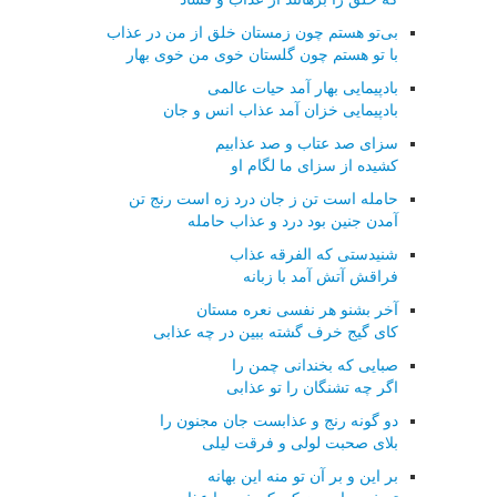
بی‌تو هستم چون زمستان خلق از من در عذاب
با تو هستم چون گلستان خوی من خوی بهار
بادپیمایی بهار آمد حیات عالمی
بادپیمایی خزان آمد عذاب انس و جان
سزای صد عتاب و صد عذابیم
كشیده از سزای ما لگام او
حامله است تن ز جان درد زه است رنج تن
آمدن جنین بود درد و عذاب حامله
شنیدستی كه الفرقه عذاب
فراقش آتش آمد با زبانه
آخر بشنو هر نفسی نعره مستان
كای گیج خرف گشته ببین در چه عذابی
صبایی كه بخندانی چمن را
اگر چه تشنگان را تو عذابی
دو گونه رنج و عذابست جان مجنون را
بلای صحبت لولی و فرقت لیلی
بر این و بر آن تو منه این بهانه