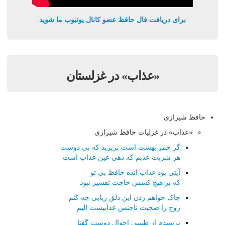
برای دریافت فال حافظ عضو کانال یوتیوب ما شوید
«عذاب» در غزلستان
حافظ شیرازی
«عذاب» در غزلیات حافظ شیرازی
گر خمر بهشت است بریزید که بی دوست
هر شربت عذبم که دهی عین عذاب است
آیتی بود عذاب انده حافظ بی تو
که بر هیچ کسش حاجت تفسیر نبود
چاک خواهم زدن این دلق ریایی چه کنم
روح را صحبت ناجنس عذابیست الیم
پرسیدم از طبیبی احوال دوست گفتا