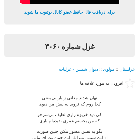
برای دریافت فال حافظ عضو کانال یوتیوب ما شوید
غزل شماره ۳۰۶۰
غزلستان
::
مولوی
::
دیوان شمس - غزلیات
افزودن به مورد علاقه ها
نهان شدند معانی ز یار بی‌معنی
كجا روم كه نروید به پیش من دیوی
كی دید خربزه زاری لطیف بی‌سرخر
كه من بجستم عمری ندیده‌ام باری
بگو به نفس مصور مكن چنین صورت
از این سپس متراش این چنین بت ای مانی