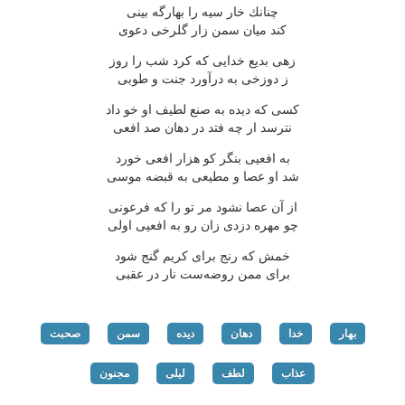
چنانك خار سیه را بهارگه بینی
كند میان سمن زار گلرخی دعوی
زهی بدیع خدایی كه كرد شب را روز
ز دوزخی به درآورد جنت و طوبی
كسی كه دیده به صنع لطیف او خو داد
نترسد ار چه فتد در دهان صد افعی
به افعیی بنگر كو هزار افعی خورد
شد او عصا و مطیعی به قبضه موسی
از آن عصا نشود مر تو را كه فرعونی
چو مهره دزدی زان رو به افعیی اولی
خمش كه رنج برای كریم گنج شود
برای ممن روضه‌ست نار در عقبی
بهار
خدا
دهان
دیده
سمن
صحبت
عذاب
لطف
لیلی
مجنون