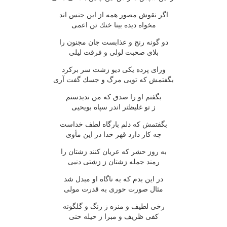
اگر نقوش مصور همه از این جنس اند
مخواه دیده بینا خنك تن اعمی
دو گونه رنج و عذابست جان مجنون را
بلای صحبت لولی و فرقت لیلی
ورای پرده یكی دیو زشت سر بركرد
بگفتمش كه تویی مرگ و جسك گفت آری
بگفتم او را صدق كه من ندیدستم
ز تو غلیظتر اندر سپاه بویحیی
بگفتمش كه دلم بارگاه لطف خداست
چه كار دارد قهر خدا در این مأوی
به روز حشر كه عریان كنند زشتان را
رمند جمله زشتان ز زشتی دنیی
در این بدم كه به ناگاه او مبدل شد
مثال صورت حوری به قدرت مولی
رخی لطیف و منزه ز رنگ و گلگونه
كفی ظریف و مبرا ز حیله حنی