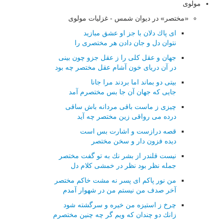
مولوی
«مختصر» در دیوان شمس - غزلیات مولوی
ای پاك دلان با جز او عشق مبازید
نتوان دل و جان دادن هر مختصری را
جهان و عقل كلی را ز عقل جزو چون بینی
در آن دریای خون آشام عقل مختصر چه بود
بیتی دو بماند اما بردند مرا جانا
جایی كه جهان آن جا بس مختصرم آمد
چیزی ز ماست باقی مردانه باش ساقی
درده می رواقی زین مختصر چه آید
قصه درازست و اشارت بس است
دیده فزون دار و سخن مختصر
نیست قلندر از بشر نك به تو گفت مختصر
جمله نظر بود نظر در خمشی كلام دل
من نور پاكم ای پسر نه مشت خاكم مختصر
آخر صدف من نیستم من در شهوار آمدم
چرخ ز استیزه من خیره و سرگشته شود
زانك دو چندان كه ویم گر چه چنین مختصرم