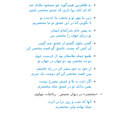
به ظاهربین همی‌گوید چو مسجود ملایك شد
كه ای ابله روا داری كه جسم مختصر باشم
دین ما مهر تو و مذهب ما خدمت تو
تا نگویی كه در این عشق تو ما مختصریم
به پیش جام بحرآشام ایشان
تو دریای جهان را مختصر بین
گفتی ملول گشتم از عشق چند گویی
آن كس كه نیست عاشق گو قصه مختصر كن
طمع جمله طامعان بود از خرمنت جوی
دو ده مختصر بود دو جهان در جهان تو
از خود به خود سفر كن در راه عاشقی
وین قصه مختصر كن ای دوست یك سری
اگر دلت به بلا و غمش مشرح نیست
یقین بدانك تو در عشق شاه مختصری
«مختصر» در دیوان شمس - رباعیات مولوی
آنها که شب و روز ترا بر اثرند
صیاد نهانند ولی مختصرند