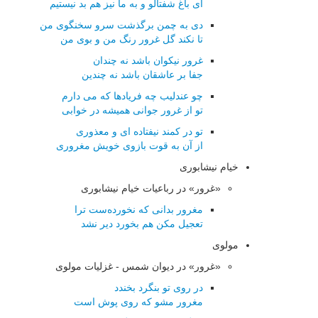
ای باغ شفتالو و به ما نیز هم بد نیستیم
دی به چمن برگذشت سرو سخنگوی من
تا نکند گل غرور رنگ من و بوی من
غرور نیکوان باشد نه چندان
جفا بر عاشقان باشد نه چندین
چو عندلیب چه فریادها که می دارم
تو از غرور جوانی همیشه در خوابی
تو در کمند نیفتاده ای و معذوری
از آن به قوت بازوی خویش مغروری
خیام نیشابوری
«غرور» در رباعیات خیام نیشابوری
مغرور بدانی که نخورده‌ست ترا
تعجیل مکن هم بخورد دیر نشد
مولوی
«غرور» در دیوان شمس - غزلیات مولوی
در روی تو بنگرد بخندد
مغرور مشو كه روی پوش است