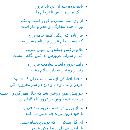
باده درده چند از این باد غرور
خاک بر سر نفس نافرجام را
از وی همه مستی و غرور است و تکبر
وز ما همه بیچارگی و عجز و نیاز است
بیار باده که رنگین کنیم جامه زرق
که مست جام غروریم و نام هشیاریست
غلام نرگس جماش آن سهی سروم
که از شراب غرورش به کس نگاهی نیست
زاهد غرور داشت سلامت نبرد راه
رند از ره نیاز به دارالسلام رفت
حافظ افتادگی از دست مده زان که حسود
عرض و مال و دل و دین در سر مغروری کرد
چو پیش صبح روشن شد که حال مهر گردون چیس
برآمد خنده خوش بر غرور کامگاران زد
ما از برون در شده مغرور صد فریب
تا خود درون پرده چه تدبیر می کنند
ای گل بشکر آن که تویی پادشاه حسن
با بلبلان بی دل شیدا مکن غرور