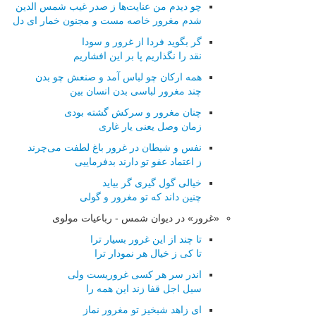
چو دیدم من عنایت‌ها ز صدر غیب شمس الدین
شدم مغرور خاصه مست و مجنون خمار ای دل
گر بگوید فردا از غرور و سودا
نقد را نگذاریم پا بر این افشاریم
همه اركان چو لباس آمد و صنعش چو بدن
چند مغرور لباسی بدن انسان بین
چنان مغرور و سركش گشته بودی
زمان وصل یعنی یار غاری
نفس و شیطان در غرور باغ لطفت می‌چرند
ز اعتماد عفو تو دارند بدفرماییی
خیالی گول گیری گر بیاید
چنین داند كه تو مغرور و گولی
«غرور» در دیوان شمس - رباعیات مولوی
تا چند از این غرور بسیار ترا
تا کی ز خیال هر نمودار ترا
اندر سر هر کسی غروریست ولی
سیل اجل قفا زند این همه را
ای زاهد شبخیز تو مغرور نماز