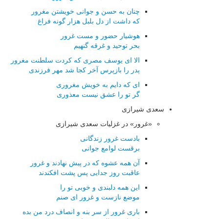
چنان به حسن و جوانی خویشتن مغرور
که داشت از دل بلبل هزار گونه فراغ
هوشیار حضور و مست غرور
بحر توحید و غرقه گنهیم
الا ای یوسف مصری که کردت سلطنت مغرور
پدر را بازپرس آخر کجا شد مهر فرزندی
ای که دایم به خویش مغروری
گر تو را عشق نیست معذوری
سعدی شیرازی
«غرور» در غزلیات سعدی شیرازی
بادست غرور زندگانی
برقست لوامع جوانی
آن همه عشوه که در پیش نهادند و غرور
عاقبت روز جدایی پس پشت افکندند
این همه دلبندی و خوبی تو را
موضع نازست و غرور ای صنم
باری غرور از سر بنه و انصاف درد من بده