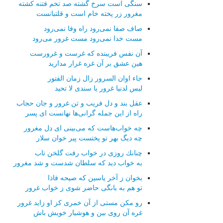
سنگی است سرخ گشته صد تخم فتنه كشته
مغرور زر پخته خام است و قلتبانست
صاف صفا نمی‌رود راه وفا نمی‌رود
مست خدا نمی‌رود مست غرور می‌رود
آن نفس فریبنده كه غرست و غرورست
هین عشق بر آن غره غرار مدارید
جاء اوان السرور زال زمان الفتور
لیس لدنیا غرور یا سندی لا تحید
عقل بند و دل فریب و تن غرور و جان حجاب
راه از این جمله گرانی‌ها نهانست ای پسر
چه خواب‌هاست كه می‌بینی ای دل مغرور
چه دیگ بهر تو پختست پیر خوان سلار
چنانك روزی در خواب رفت گلخن تاب
به خواب دید كه سلطان شدست و شد مغرور
بخوان ز آخر یاسین كه صیحه فاذا
تو هم به بانگی حاضر شوی ز خواب غرور
رو مكن مستی از آن خمری كز او زاید غرور
غره آن روی بین و هوشیار خویش باش