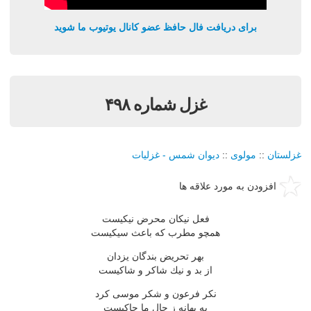
برای دریافت فال حافظ عضو کانال یوتیوب ما شوید
غزل شماره ۴۹۸
غزلستان
::
مولوی
::
دیوان شمس - غزلیات
افزودن به مورد علاقه ها
فعل نیكان محرض نیكیست
همچو مطرب كه باعث سیكیست
بهر تحریض بندگان یزدان
از بد و نیك شاكر و شاكیست
نكر فرعون و شكر موسی كرد
به بهانه ز حال ما حاكیست