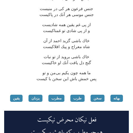
جنس فرعون هر كی در منیست
جنس موسی هر آنك در پاكیست
از پی غم یقین همه شادیست
و از پی شادی تو غمناكیست
خاك باشی گزید احمد از آن
شاه معراج و پیك افلاكیست
خاك باشی بروید از تو نبات
گنج دل یافت آنك او خاكیست
ما همه چون یكیم بی‌من و تو
پس خمش باش این سخن با كیست
بهانه
سخن
طرب
مطرب
یزدان
یقین