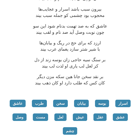
بیرون سبب باشد اسرار و عجایب‌ها
محجوب بود چشمی كو جمله سبب بیند
عاشق كه به صد تهمت بدنام شود این سو
چون نوبت وصل آید صد نام و لقب بیند
ارزد كه برای حج در ریگ و بیابان‌ها
با شیر شتر سازد یغمای عرب بیند
بر سنگ سیه حاجی زان بوسه زند از دل
كز لعل لب یاری او لذت لب بیند
بر نقد سخن جانا هین سكه مزن دیگر
كان كس كه طلب دارد او كان ذهب بیند
اسرار
بوسه
بیابان
سخن
طرب
عاشق
عشق
عقل
عیش
لعل
مست
وصل
چشم