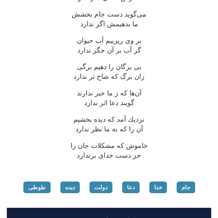
می‌گوید دست جام بخشش
ما بدهیمش اگر ندارد
بر وی ریزییم آب حیوان
گر آب بر آن جگر ندارد
بی برگان را دهیم برگی
زان برگ كه شاخ تر ندارد
آن‌ها كه ز ما خبر ندارند
گویند دعا اثر ندارد
نزدیك آمد كه دیده بخشیم
آن را كه به ما نظر ندارد
خاموش كه مشكلات جان را
جز دست خدای برندارد
جام
خدا
دعا
دولت
دیده
طوطی