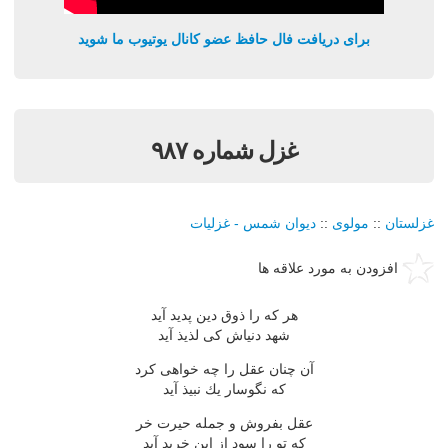
برای دریافت فال حافظ عضو کانال یوتیوب ما شوید
غزل شماره ۹۸۷
غزلستان
::
مولوی
::
دیوان شمس - غزلیات
افزودن به مورد علاقه ها
هر كه را ذوق دین پدید آید
شهد دنیاش كی لذیذ آید
آن چنان عقل را چه خواهی كرد
كه نگوسار یك نبیذ آید
عقل بفروش و جمله حیرت خر
كه تو را سود از این خرید آید