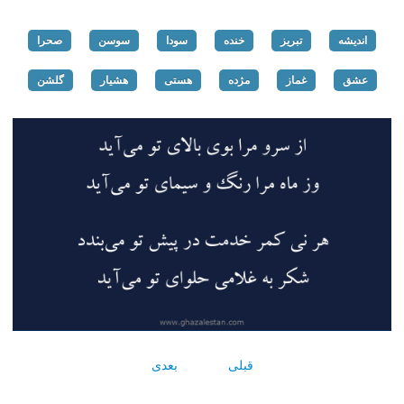
اندیشه
تبریز
خنده
سودا
سوسن
صحرا
عشق
غماز
مژده
هستی
هشیار
گلشن
قبلی
بعدی