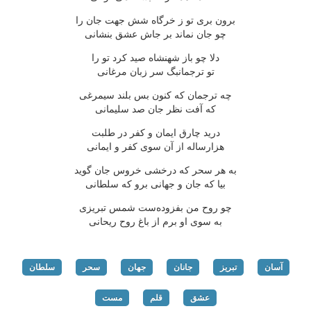
برون بری تو ز خرگاه شش جهت جان را
چو جان نماند بر جاش عشق بنشانی
دلا چو باز شهنشاه صید كرد تو را
تو ترجمانبگ سر زبان مرغانی
چه ترجمان كه كنون بس بلند سیمرغی
كه آفت نظر جان صد سلیمانی
درید چارق ایمان و كفر در طلبت
هزارساله از آن سوی كفر و ایمانی
به هر سحر كه درخشی خروس جان گوید
بیا كه جان و جهانی برو كه سلطانی
چو روح من بفزوده‌ست شمس تبریزی
به سوی او برم از باغ روح ریحانی
آسان
تبریز
جانان
جهان
سحر
سلطان
عشق
قلم
مست