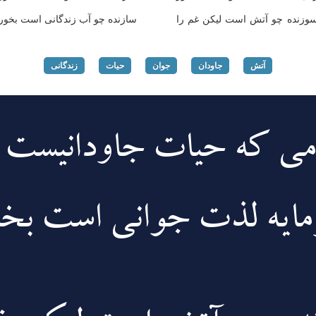
وزنده چو آتش است لیکن غم را
سازنده چو آب زندگانی است بخور
آتش
جاودان
جوان
حیات
زندگانی