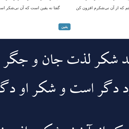
م که از آن نی‌شکرم افزون کن
گفتا نه یقین است که آن نی‌شکر ا
یقین