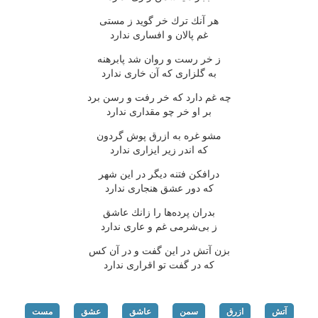
هر آنك ترك خر گوید ز مستی
غم پالان و افساری ندارد
ز خر رست و روان شد پابرهنه
به گلزاری كه آن خاری ندارد
چه غم دارد كه خر رفت و رسن برد
بر او خر چو مقداری ندارد
مشو غره به ازرق پوش گردون
كه اندر زیر ایزاری ندارد
درافكن فتنه دیگر در این شهر
كه دور عشق هنجاری ندارد
بدران پرده‌ها را زانك عاشق
ز بی‌شرمی غم و عاری ندارد
بزن آتش در این گفت و در آن كس
كه در گفت تو اقراری ندارد
آتش
ازرق
سمن
عاشق
عشق
مست