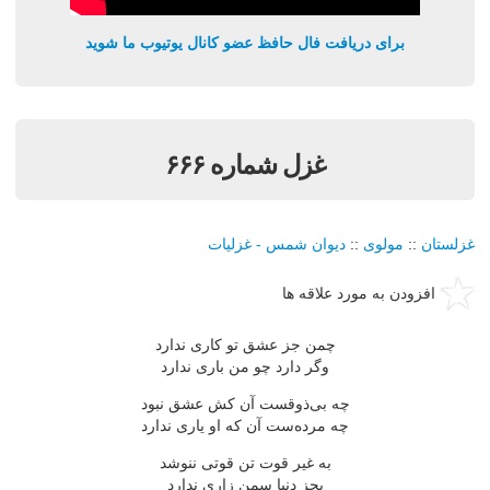
برای دریافت فال حافظ عضو کانال یوتیوب ما شوید
غزل شماره ۶۶۶
غزلستان
::
مولوی
::
دیوان شمس - غزلیات
افزودن به مورد علاقه ها
چمن جز عشق تو كاری ندارد
وگر دارد چو من باری ندارد
چه بی‌ذوقست آن كش عشق نبود
چه مرده‌ست آن كه او یاری ندارد
به غیر قوت تن قوتی ننوشد
بجز دنیا سمن زاری ندارد