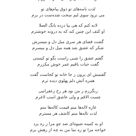
لذت نامه‌های تو ذوق پیام‌های تو
می نرود سوی لبم سخت شده‌ست در برم
لابه كنم كه هی بیا درده بانگ الصلا
او كتف این چنین كند كه به درونه خوشترم
گشت فضای هر سری میل دل و میسرش
شكر كه عشق شد همه میل دل و میسرم
گفتم عشق را شبی راست بگو تو كیستی
گفت حیات باقیم عمر خوش مكررم
گفتمش ای برون ز جا خانه تو كجاست گفت
همره آتش دلم پهلوی دیده ترم
رنگرزم ز من بود هر رخ زعفرانیی
چست الاقم و ولی عاشق اسب لاغرم
غازه لاله‌ها منم قیمت كاله‌ها منم
لذت ناله‌ها منم كاشف هر مسترم
او به كمینه شیوه‌ای صد چو مرا ز ره برد
خواجه مرا تو ره نما من به چه از رهش برم