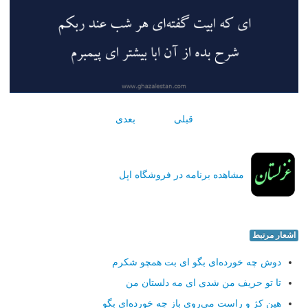
قبلی
بعدی
مشاهده برنامه در فروشگاه اپل
اشعار مرتبط
دوش چه خورده‌ای بگو ای بت همچو شكرم
تا تو حریف من شدی ای مه دلستان من
هین كژ و راست می‌روی باز چه خورده‌ای بگو