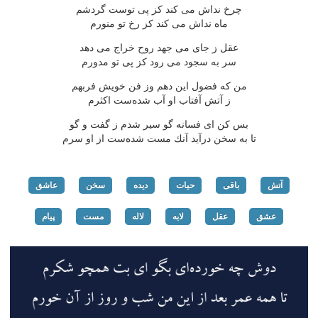
چرخ نداش می كند كز پی توست گردشم
ماه نداش می كند كز رخ تو منورم
عقل ز جای می جهد روح خراج می دهد
سر به سجود می رود كز پی تو مدورم
من كه فضول این دهم وز فن خویش فربهم
ز آتش آفتاب او آب شده‌ست اكثرم
بس كن ای فسانه گو سیر شدم ز گفت و گو
تا به سخن درآید آنك مست شده‌ست از او سرم
آتش
باقی
حیات
دیده
سخن
عاشق
عشق
عقل
لابه
لاله
مست
پیام