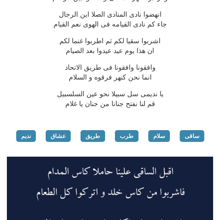
انهضوا نادی المنادی الصلا این الرجال
جاء كم نادی القیامه فی الهوی نعم القیام
اشربوا سقیا لكم ثم اطربوا غنما لكم
ان هذا یوم عید عیدوا بعد الصیام
وافقونا وافقونا فی طریق الاتحاد
انما نحن كنهر فرقوه و السلام
یا ندیمی سل سبیلا نحو عین السلسبیل
قم لنا نفتح جنانا من جنان یا غلام
ساقی
سلام
طرب
طریق
عشاق
ندیم