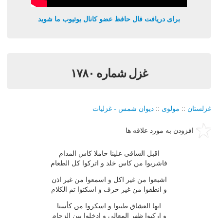
برای دریافت فال حافظ عضو کانال یوتیوب ما شوید
غزل شماره ۱۷۸۰
غزلستان
::
مولوی
::
دیوان شمس - غزلیات
افزودن به مورد علاقه ها
اقبل الساقی علینا حاملا كاس المدام
فاشربوا من كاس خلد و اتركوا كل الطعام
اشبعوا من غیر اكل و اسمعوا من غیر اذن
و انطقوا من غیر حرف و اسكتوا تم الكلام
ایها العشاق طیبوا و اسكروا من كأسنا
و اركبوا ظهر المعالی و ادخلوا بین الزحام