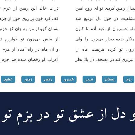
دان زمین كردی تو ای روح امین
ذرات خاك این زمین از عزم تو
شاهیت در خون دل توقیع شد
كف كرد خون بر روی خون از جزم ت
ه خسروان از عهد آدم تا كنون
بستان گرو از من به جان كز حزم ت
منكر شده دیدار بی‌چون را ولی
از بینش بی‌چون تو خوارزم تو
روی تو كرده هزیمت ماه را
و آن ماه در راه آمده از هزم ت
ریزی كند در مصحف دل یك نظر
اعراب او رقصان شده هم جزم تو
بزم
بستان
تبریز
خسرو
رقص
زمین
عشق