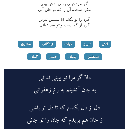
اگر مرد دینی بسی نقش بینی
مكن سجده آن را كه تو جان آنی
گره را تو بگشا ایا شمس تبریز
گره از گمانست و تو صد عیانی
آتش
تبریز
حیات
زندگانی
مشرق
همنشین
پنهان
چشم
گمان