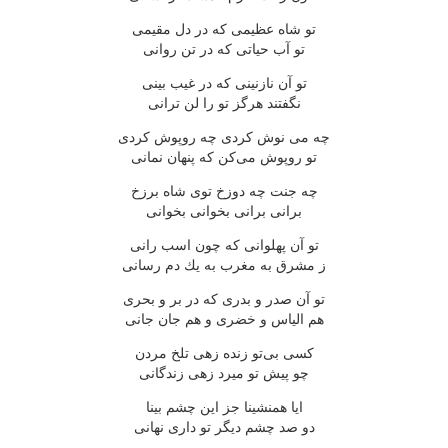
تو شاه عظیمی كه در دل مقیمی
تو آب حیاتی كه در تن روانی
تو آن نازنینی كه در غیب بینی
نگفتند هرگز تو را لن ترانی
چه می نوش كردی چه روپوش كردی
تو روپوش می‌كن كه پنهان نمانی
چه جنت چه دوزخ توی شاه برزخ
برانی برانی بخوانی بخوانی
تو آن پهلوانی كه چون اسب رانی
ز مشرق به مغرب به یك دم رسانی
تو آن صدر و بدری كه در بر و بحری
هم الیاس و خضری و هم جان جانی
كسی بی‌تو زنده زهی تلخ مردن
چو پیش تو میرد زهی زندگانی
ایا همنشینا جز این چشم بینا
دو صد چشم دیگر تو داری نهانی