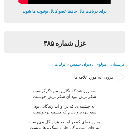
برای دریافت فال حافظ عضو کانال یوتیوب ما شوید
غزل شماره ۴۸۵
غزلستان
::
مولوی
::
دیوان شمس - غزلیات
افزودن به مورد علاقه ها
سه روز شد كه نگارین من دگرگونست
شكر ترش نبود آن شكر ترش چونست
به چشمه‌ای كه در او آب زندگانی بود
سبو ببردم و دیدم كه چشمه پرخونست
به روضه‌ای كه در او صد هزار گل می‌رست
به جای میوه و گل خار و سنگ و هامونست