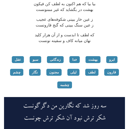
بیا بیا كه هم اكنون به لطف كن فیكون
بهشت در بگشاید كه غیر ممنونست
ز عین خار ببینی شكوفه‌های عجیب
ز عین سنگ ببینی كه گنج قارونست
كه لطف تا ابدست و از آن هزار كلید
نهان میانه كاف و سفینه نونست
ابرو
بهشت
خدا
زندگانی
سبو
عقل
قارون
لطف
لیلی
مجنون
نگار
چشم
چشمه