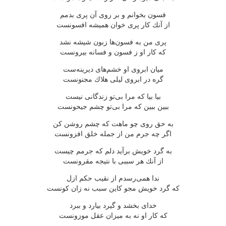
فسون بخوانم و بر روی آن پری بدمم
از آنك كار پری خوان همیشه افسونست
پری من به فسون‌ها زبون شیشه نشد
كه كار او ز فسون و فسانه بیرونست
میان ابروی او خشم‌های دیرینه‌ست
گره در ابروی لیلی هلاك مجنونست
بیا بیا كه مرا بی‌تو زندگانی نیست
ببین ببین كه مرا بی‌تو چشم جیحونست
به حق روی چو ماهت كه چشم روشن كن
اگر چه جرم من از جمله خلق افزونست
به گرد خویش برآید دلم كه جرمم چیست
از آنك هر سببی با نتیجه مقرونست
ندا همی‌رسدم از نقیب حكم ازل
كه گرد خویش مجو كاین سبب نه زان كونست
خدای بخشد و گیرد بیارد و ببرد
كه كار او نه به میزان عقل موزونست