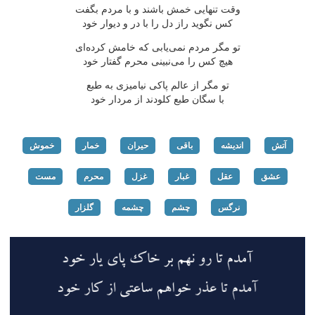
وقت تنهایی خمش باشند و با مردم بگفت
كس نگوید راز دل را با در و دیوار خود
تو مگر مردم نمی‌یابی كه خامش كرده‌ای
هیچ كس را می‌نبینی محرم گفتار خود
تو مگر از عالم پاكی نیامیزی به طبع
با سگان طبع كلودند از مردار خود
آتش
اندیشه
باقی
حیران
خمار
خموش
عشق
عقل
غبار
غزل
محرم
مست
نرگس
چشم
چشمه
گلزار