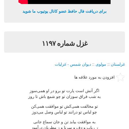
برای دریافت فال حافظ عضو کانال یوتیوب ما شوید
غزل شماره ۱۱۹۷
غزلستان
::
مولوی
::
دیوان شمس - غزلیات
افزودن به مورد علاقه ها
اگر آتش است یارت تو برو در او همی‌سوز
به شب فراق سوزان تو چو شمع باش تا روز
تو مخالفت همی‌كش تو موافقت همی‌كن
چو لباس تو درانند تو لباس وصل می‌دوز
به موافقت بیابد تن و جان سماع جانی
ز رباب و دف و سرنا و ز مطربان درآموز