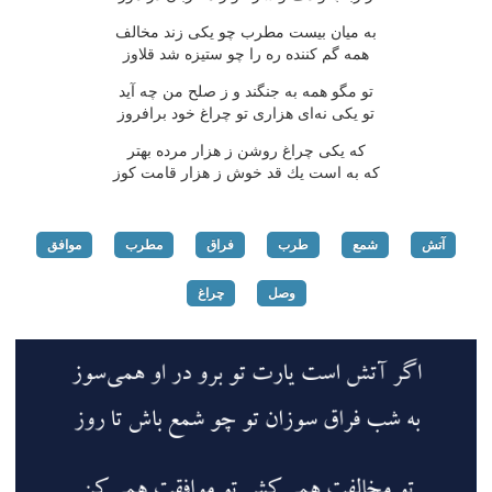
به میان بیست مطرب چو یكی زند مخالف
همه گم كننده ره را چو ستیزه شد قلاوز
تو مگو همه به جنگند و ز صلح من چه آید
تو یكی نه‌ای هزاری تو چراغ خود برافروز
كه یكی چراغ روشن ز هزار مرده بهتر
كه به است یك قد خوش ز هزار قامت كوز
آتش
شمع
طرب
فراق
مطرب
موافق
وصل
چراغ