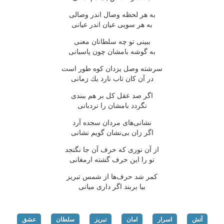
به هر لحظه وصال اندر وصالی
به هر سویی عیان اندر عیانی
ببینی تو چه سلطانان معنی
به گوشه بامشان چون پاسبانی
سرشته وصل یزدان كوه طور است
در آن كان تاب نارد یك زمانی
اگر صد عقل كل بر هم ببندی
نگردد بامشان را نردبانی
نشانی‌های مردان سجده آرد
اگر زان بی‌نشان گویم نشانی
از آن نوری كه حرف آن جا نگنجد
تو را این حرف گشته ارمغانی
كمر شد حرف‌ها از شمس تبریز
بیا بربند اگر داری میانی
آتش
اسرار
امان
تبریز
سلطان
عشق