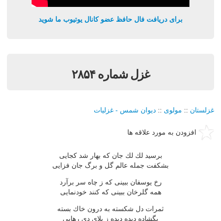
برای دریافت فال حافظ عضو کانال یوتیوب ما شوید
غزل شماره ۲۸۵۴
غزلستان
::
مولوی
::
دیوان شمس - غزلیات
افزودن به مورد علاقه ها
برسید لك لك جان كه بهار شد كجایی
بشكفت جمله عالم گل و برگ جان فزایی
رخ یوسفان ببینی كه ز چاه سر برآرد
همه گلرخان ببینی كه كنند خودنمایی
ثمرات دل شكسته به درون خاك بسته
بگشاده دیده دیده ز بلای دی رهایی