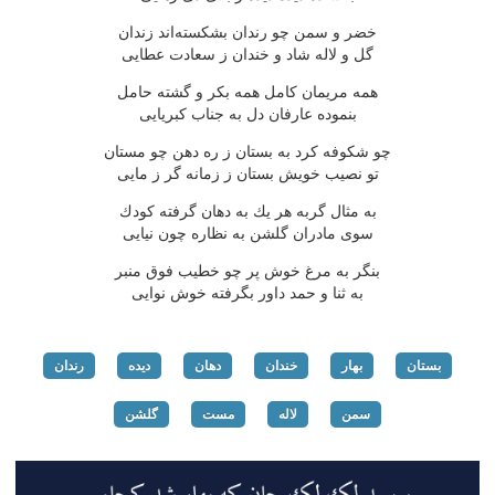
خضر و سمن چو رندان بشكسته‌اند زندان
گل و لاله شاد و خندان ز سعادت عطایی
همه مریمان كامل همه بكر و گشته حامل
بنموده عارفان دل به جناب كبریایی
چو شكوفه كرد به بستان ز ره دهن چو مستان
تو نصیب خویش بستان ز زمانه گر ز مایی
به مثال گربه هر یك به دهان گرفته كودك
سوی مادران گلشن به نظاره چون نیایی
بنگر به مرغ خوش پر چو خطیب فوق منبر
به ثنا و حمد داور بگرفته خوش نوایی
بستان
بهار
خندان
دهان
دیده
رندان
سمن
لاله
مست
گلشن