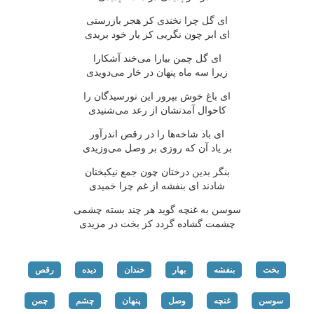
ای گل چرا نخندی كز هجر بازرستی
ای ابر چون نگریی كز یار خود بریدی
ای گل چمن بیارا می‌خند آشكارا
زیرا سه ماه پنهان در خار می‌دویدی
ای باغ خوش بپرور این نورسیدگان را
كاحوال آمدنشان از رعد می‌شنیدی
ای باد شاخه‌ها را در رقص اندرآور
بر یاد آن كه روزی بر وصل می‌وزیدی
بنگر بدین درختان چون جمع نیكبختان
شادند ای بنفشه از غم چرا خمیدی
سوسن به غنچه گوید هر چند بسته چشمی
چشمت گشاده گردد كز بخت در مزیدی
بخت
بنفشه
بهار
خندان
دیده
رقص
سوسن
غنچه
وصل
پنهان
چشم
چمن