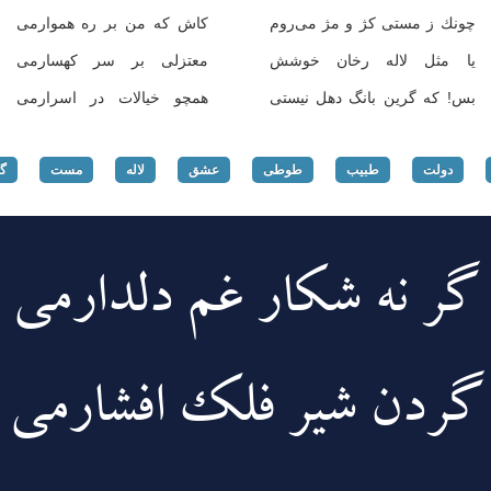
چونك ز مستی كژ و مژ می‌روم
كاش كه من بر ره هموارمی
یا مثل لاله رخان خوشش
معتزلی بر سر كهسارمی
بس! كه گرین بانگ دهل نیستی
همچو خیالات در اسرارمی
دولت
طبیب
طوطی
عشق
لاله
مست
گ