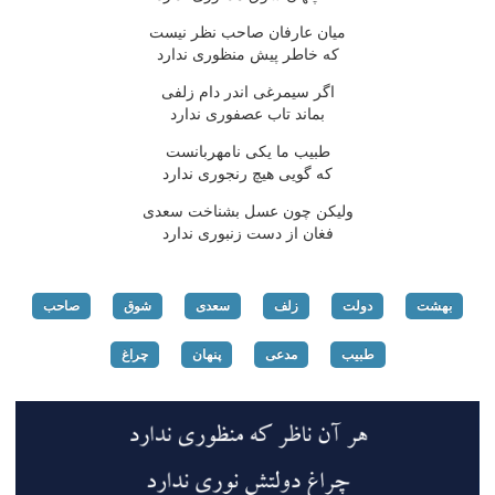
میان عارفان صاحب نظر نیست
که خاطر پیش منظوری ندارد
اگر سیمرغی اندر دام زلفی
بماند تاب عصفوری ندارد
طبیب ما یکی نامهربانست
که گویی هیچ رنجوری ندارد
ولیکن چون عسل بشناخت سعدی
فغان از دست زنبوری ندارد
بهشت
دولت
زلف
سعدی
شوق
صاحب
طبیب
مدعی
پنهان
چراغ