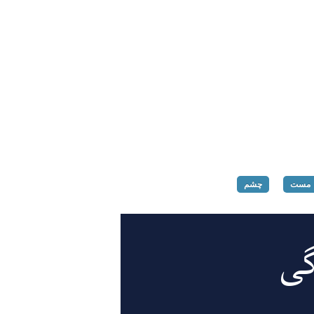
مست
چشم