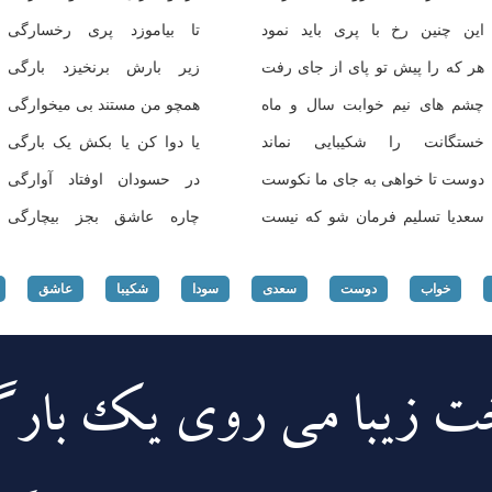
این چنین رخ با پری باید نمود
تا بیاموزد پری رخسارگی
هر که را پیش تو پای از جای رفت
زیر بارش برنخیزد بارگی
چشم های نیم خوابت سال و ماه
همچو من مستند بی میخوارگی
خستگانت را شکیبایی نماند
یا دوا کن یا بکش یک بارگی
دوست تا خواهی به جای ما نکوست
در حسودان اوفتاد آوارگی
سعدیا تسلیم فرمان شو که نیست
چاره عاشق بجز بیچارگی
خواب
دوست
سعدی
سودا
شکیبا
عاشق