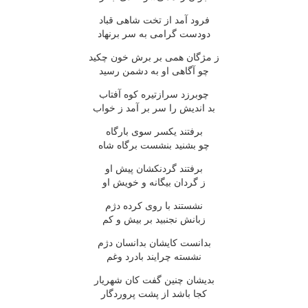
فرود آمد از تخت شاهی قباد
دودست گرامی به سر برنهاد
ز مژگان همی بر برش خون چکید
چو آگاهی او به دشمن رسید
چوبرزد سرازتیره کوه آفتاب
بد اندیش را سر بر آمد ز خواب
برفتند یکسر سوی بارگاه
چو بشنید بنشست برگاه شاه
برفتند گردنکشان پیش او
ز گردان بیگانه و خویش او
نشستند با روی کرده دژم
زبانش نجنبید بر بیش و کم
بدانست کایشان بدانسان دژم
نشسته چرایند بادرد وغم
بدیشان چنین گفت کان شهریار
کجا باشد از پشت پروردگار