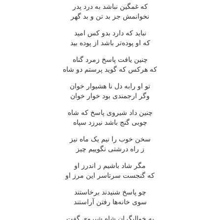
که غمگین نباشد به درد پدر
نخوانمش جز بد تن و بد گهر
نباید که دارد بدو کس امید
که او پوده‌تر باشد از پوده بید
چنین یافت پاسخ زمرد گناه
که هرکس که گوید پرستم دو شاه
تو او رابه دل نا هشیوار خوان
وگر ارجمندی بود خوار خوان
چنین داد شیروی پاسخ که شاه
چوبی گنج باشد نیرزد سپاه
سخن خوب را نیم یک ماه نیز
ز راه درشتی نگوییم چیز
مگر شاد باشیم ز اندرز او
که گنجست سرتاسر این مرز او
چو پاسخ شنیدند برخاستند
سوی خانه‌ها رفتن آراستند
به خوالیگران شاه شیروی گفت