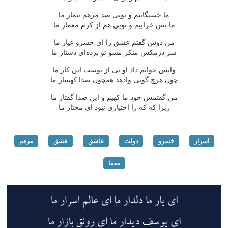
ما خستگانیم و تویی صد مرهم بیمار ما
ما بس خرابیم و تویی هم از كرم معمار ما
من دوش گفتم عشق را ای خسرو عیار ما
سر درمكش منكر مشو تو برده‌ای دستار ما
واپس جوابم داد او نی از توست این كار ما
چون هرچ گویی وادهد همچون صدا كهسار ما
من گفتمش خود ما كهیم و این صدا گفتار ما
زیرا كه كه را اختیاری نبود ای مختار ما
اسرار
خسرو
دولت
عاشق
عشق
مرهم
معما