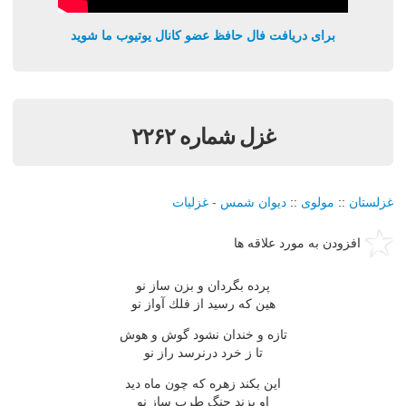
برای دریافت فال حافظ عضو کانال یوتیوب ما شوید
غزل شماره ۲۲۶۲
غزلستان
::
مولوی
::
دیوان شمس - غزلیات
افزودن به مورد علاقه ها
پرده بگردان و بزن ساز نو
هین كه رسید از فلك آواز نو
تازه و خندان نشود گوش و هوش
تا ز خرد درنرسد راز نو
این بكند زهره كه چون ماه دید
او بزند چنگ طرب ساز نو