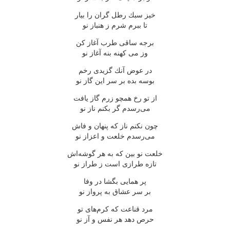
خیز سبك رطل گران را بیار
تا ببرم شرم ز هنباز نو
برجه ساقی طرب آغاز كن
وز می كهنه بنه آغاز نو
در عوض آنك گزیدی رخم
بوسه بده بر سر این گاز نو
از تو رخ همچو زرم گاز یافت
می‌رسدم گر بكنم ناز نو
چون نكنم ناز كه پنهان و فاش
می‌رسدم خلعت و اعزاز نو
خلعت نو بین كه به هر گوشه‌اش
تازه طرازی است ز طراز نو
پر همایی بگشا در وفا
بر سر عشاق به پرواز نو
مرد قناعت كه كرم‌های تو
حرص دهد هر نفس و آز نو