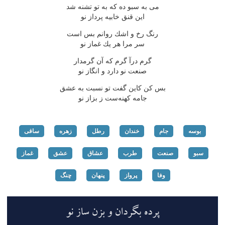
می به سبو ده كه به تو تشنه شد
این قنق خابیه پرداز نو
رنگ رخ و اشك روانم بس است
سر مرا هر یك غماز نو
گرم درآ گرم كه آن گرمدار
صنعت نو دارد و انگاز نو
بس كن كاین گفت تو نسبت به عشق
جامه كهنه‌ست ز بزاز نو
بوسه
جام
خندان
رطل
زهره
ساقی
سبو
صنعت
طرب
عشاق
عشق
غماز
وفا
پرواز
پنهان
چنگ